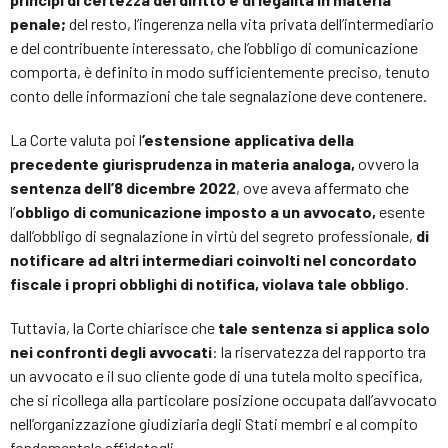
penale;
del resto, l’ingerenza nella vita privata dell’intermediario
e del contribuente interessato, che l’obbligo di comunicazione
comporta, è definito in modo sufficientemente preciso, tenuto
conto delle informazioni che tale segnalazione deve contenere.
La Corte valuta poi l
’estensione applicativa della
precedente giurisprudenza in materia analoga,
ovvero la
sentenza dell’8 dicembre 2022
, ove aveva affermato che
l’
obbligo di comunicazione imposto a un avvocato,
esente
dall’obbligo di segnalazione in virtù del segreto professionale,
di
notificare ad altri intermediari coinvolti nel concordato
fiscale i propri obblighi di notifica, violava tale obbligo
.
Tuttavia, la Corte chiarisce che
tale sentenza si applica solo
nei confronti degli avvocati
: la riservatezza del rapporto tra
un avvocato e il suo cliente gode di una tutela molto specifica,
che si ricollega alla particolare posizione occupata dall’avvocato
nell’organizzazione giudiziaria degli Stati membri e al compito
fondamentale affidatogli.