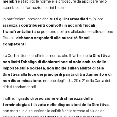
membri
e stabilito le norme e le procedure da applicare nello
scambio di informazioni a fini fiscali.
In particolare, prevede che
tutti gli intermediari
e, in loro
assenza, i
contribuenti coinvolti in accordi fiscali
transfrontalieri
che possono portare all’elusione e all’evasione
fiscale,
debbano segnalarli alle autorità fiscali
competenti
.
La Corte ritiene, preliminarmente, che il fatto che
la Direttiva
non limiti l’obbligo di dichiarazione al solo ambito delle
imposte sulle società, non incide sulla validità di tale
Direttiva alla luce dei principi di parità di trattamento e di
non discriminazione
, nonché degli artt. 20 e 21 della Carta dei
diritti fondamentali.
Inoltre, il
grado di precisione e di chiarezza della
terminologia utilizzata nelle disposizioni della Direttiva
,
non mette in discussione la validità della stessa alla luce dei
principi di certezza del diritto e di legalità in materia