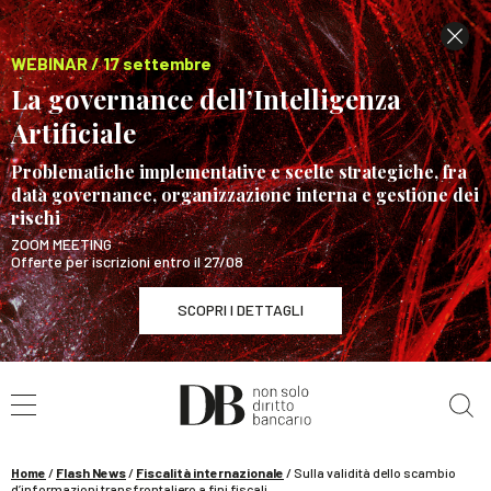
WEBINAR / 17 settembre
La governance dell’Intelligenza
Artificiale
Problematiche implementative e scelte strategiche, fra
data governance, organizzazione interna e gestione dei
rischi
ZOOM MEETING
Offerte per iscrizioni entro il 27/08
SCOPRI I DETTAGLI
Cerca nel sito
WEBINAR / 17 settembre
La governance dell’Intelligenza Artificiale
SCOPRI I DETTAGLI
Home
/
Flash News
/
Fiscalità internazionale
/
Sulla validità dello scambio
d’informazioni transfrontaliero a fini fiscali