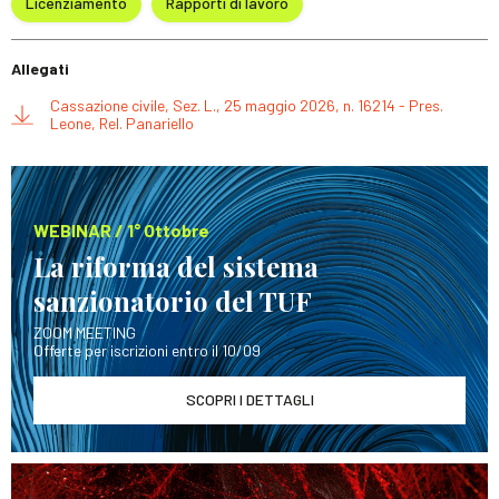
Licenziamento
Rapporti di lavoro
Allegati
Cassazione civile, Sez. L., 25 maggio 2026, n. 16214 - Pres.
Leone, Rel. Panariello
WEBINAR / 1° Ottobre
La riforma del sistema
sanzionatorio del TUF
ZOOM MEETING
Offerte per iscrizioni entro il 10/09
SCOPRI I DETTAGLI