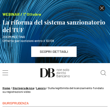
WEBINAR / 1° Ottobre
La riforma del sistema sanzionatorio
del TUF
ZOOM MEETING
Offerte per iscrizioni entro il 10/09
SCOPRI I DETTAGLI
Cerca nel sito
WEBINAR / 1° Ottobre
La riforma del sistema sanzionatorio del TUF
SCOPRI I DETTAGLI
Home
/
Giurisprudenza
/
Lavoro
/
Sulla legittimità del licenziamento fondato
su registrazioni video
GIURISPRUDENZA