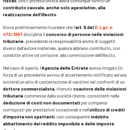
fiscali
, ove il professionista abbia comunque fornito un
contributo causale, anche solo agevolativo, alla
realizzazione dell’illecito
.
Giova preliminarmente ricordare che l’
art. 9 del
D. Lgs. n.
472/1997
disciplina il
concorso di persone nelle violazioni
tributarie
, prevedendo la responsabilità anche di soggetti
diversi dall’autore materiale, qualora abbiano contribuito, con
condotte attive od omissive, alla commissione dell’illecito.
Nel caso di specie, l’
Agenzia delle Entrate
aveva irrogato (in
forza di un precedente avviso di accertamento notificato ad una
società) un atto di contestazione di sanzioni nei confronti di un
dottore
commercialista
, ritenuto
coautore delle violazioni
tributarie
commesse dalla società cliente, consistenti nella
deduzione di costi non documentati
per compensi
corrisposti per prestazioni occasionali e nell’
utilizzo di crediti
d’imposta non spettanti
, con conseguente
indebito
abbattimento del reddito imponibile e delle imposte