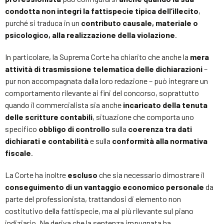
condotta
non integri la fattispecie tipica dell’illecito
,
purché si traduca in un
contributo causale, materiale o
psicologico, alla realizzazione della violazione
.
In particolare, la Suprema Corte ha chiarito che anche la
mera
attività di trasmissione telematica delle dichiarazioni
–
pur non accompagnata dalla loro redazione – può integrare un
comportamento rilevante ai fini del concorso, soprattutto
quando il commercialista sia anche
incaricato della tenuta
delle scritture contabili
, situazione che comporta uno
specifico
obbligo di controllo
sulla
coerenza tra dati
dichiarati e contabilità
e sulla
conformità alla normativa
fiscale
.
La Corte ha inoltre
escluso
che sia necessario dimostrare il
conseguimento di un vantaggio economico personale
da
parte del professionista, trattandosi di elemento non
costitutivo della fattispecie, ma al più rilevante sul piano
indiziario. Ne deriva che la sentenza impugnata ha