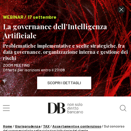
WEBINAR / 17 settembre
La governance dell’Intelligenza
Artificiale
Problematiche implementative e scelte strategiche, fra
data governance, organizzazione interna e gestione dei
rischi
ZOOM MEETING
Offerte per iscrizioni entro il 27/08
SCOPRI I DETTAGLI
Cerca nel sito
WEBINAR / 17 settembre
La governance dell’Intelligenza Artificiale
SCOPRI I DETTAGLI
Home
/
Giurisprudenza
/
TAX
/
Accertamento e contenzioso
/
Sul concorso
del commercialista nelle violazioni tributarie del cliente