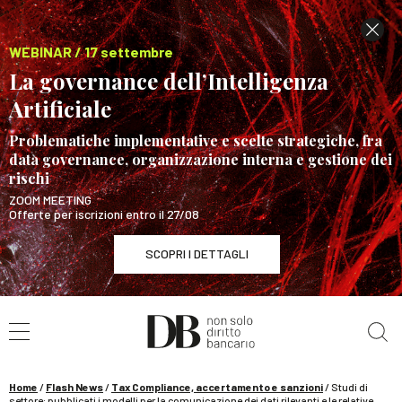
WEBINAR / 17 settembre
La governance dell’Intelligenza
Artificiale
Problematiche implementative e scelte strategiche, fra
data governance, organizzazione interna e gestione dei
rischi
ZOOM MEETING
Offerte per iscrizioni entro il 27/08
SCOPRI I DETTAGLI
Cerca nel sito
WEBINAR / 17 settembre
La governance dell’Intelligenza Artificiale
SCOPRI I DETTAGLI
Home
/
Flash News
/
Tax Compliance, accertamento e sanzioni
/
Studi di
settore: pubblicati i modelli per la comunicazione dei dati rilevanti e le relative