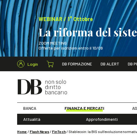
WEBINAR / 1° Ottobre
La riforma del sis
ZOOM MEETING
Offerte per iscrizioni entro il 10/09
Cerca nel s
DB FORMAZIONE
DB ALERT
DB P
Login
WEBINAR / 1° Ot
BANCA
FINANZA E MERCATI
AS
Attualità
Approfondimenti
Home
/
Flash News
/
FinTech
/
Stablecoin: la BIS sull’evoluzione normativ