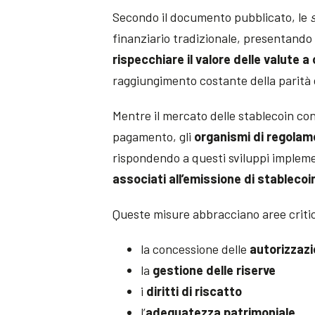
Secondo il documento pubblicato, le
finanziario tradizionale, presentando
rispecchiare il valore delle valute a
raggiungimento costante della parità 
Mentre il mercato delle stablecoin con
pagamento, gli
organismi di regolame
rispondendo a questi sviluppi implem
associati all’emissione di stablecoi
Queste misure abbracciano aree critic
la concessione delle
autorizzazi
la
gestione delle riserve
i
diritti di riscatto
l’
adeguatezza patrimoniale