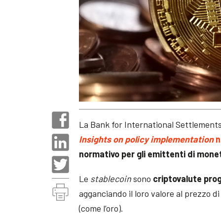
La Bank for International Settlements
Insights on policy implementation
n
normativo per gli emittenti di monet
Le
stablecoin
sono
criptovalute pro
agganciando il loro valore al prezzo d
(come l’oro).