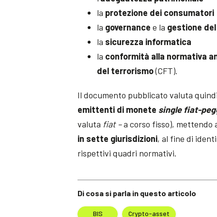
la
protezione dei consumatori
la
governance
e la
gestione del
la
sicurezza informatica
la
conformità alla normativa an
del terrorismo
(CFT).
Il documento pubblicato valuta quindi 
emittenti di monete
single fiat-pe
valuta
fiat –
a corso fisso), mettendo 
in sette giurisdizioni
, al fine di ide
rispettivi quadri normativi.
Di cosa si parla in questo articolo
BIS
Crypto-asset