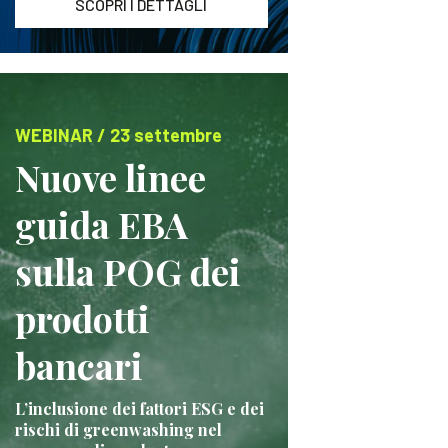
SCOPRI I DETTAGLI
WEBINAR / 23 settembre
Nuove linee
guida EBA
sulla POG dei
prodotti
bancari
L’inclusione dei fattori ESG e dei
rischi di greenwashing nel