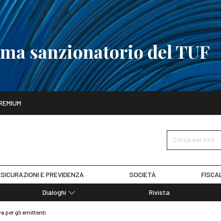
tema sanzionatorio del TUF
ito
REMIUM
tobre
La riforma del sistema sanzionatorio del TUF
SCOPRI I DET
Cerca nel sito
SICURAZIONI E PREVIDENZA
SOCIETÀ
FISCA
Dialoghi
Rivista
Dialoghi di Diritto dell'Economia
a per gli emittenti
Editoriali