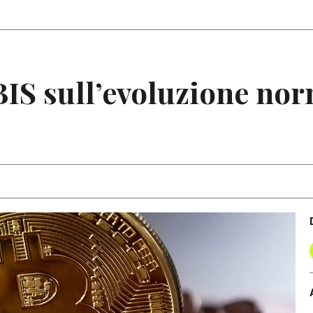
Articoli
Note
BIS sull’evoluzione nor