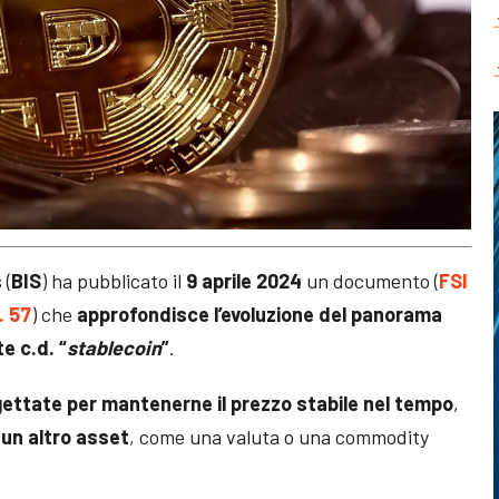
 (
BIS
) ha pubblicato il
9 aprile 2024
un documento (
FSI
. 57
) che
approfondisce l’evoluzione del panorama
e c.d. “
stablecoin
”
.
gettate per mantenerne il prezzo stabile nel tempo
,
i
un altro asset
, come una valuta o una commodity