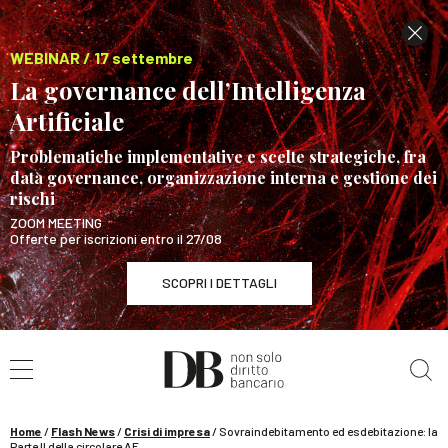
WEBINAR / 17 settembre
La governance dell’Intelligenza
Artificiale
Problematiche implementative e scelte strategiche, fra
data governance, organizzazione interna e gestione dei
rischi
ZOOM MEETING
Offerte per iscrizioni entro il 27/08
SCOPRI I DETTAGLI
Cerca nel sito
WEBINAR / 17 settembre
La governance dell’Intelligenza Artificiale
SCOPRI I DETTAGLI
Home
/
Flash News
/
Crisi di impresa
/
Sovraindebitamento ed esdebitazione: la
Parte II della circolare AE