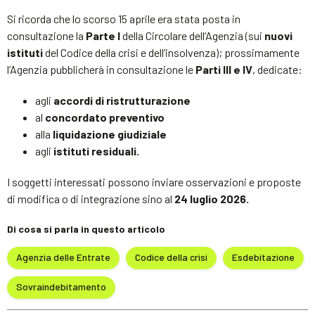
Si ricorda che lo scorso 15 aprile era stata posta in
consultazione la
Parte I
della Circolare dell’Agenzia (sui
nuovi
istituti
del Codice della crisi e dell’insolvenza); prossimamente
l’Agenzia pubblicherà in consultazione le
Parti III e IV
, dedicate:
agli
accordi di ristrutturazione
al
concordato preventivo
alla
liquidazione giudiziale
agli
istituti residuali.
I soggetti interessati possono inviare osservazioni e proposte
di modifica o di integrazione sino al
24 luglio 2026.
Di cosa si parla in questo articolo
Agenzia delle Entrate
Codice della crisi
Esdebitazione
Sovraindebitamento