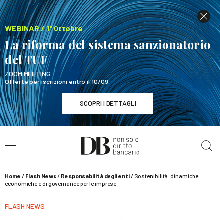
WEBINAR / 1° Ottobre
La riforma del sistema sanzionatorio
del TUF
ZOOM MEETING
Offerte per iscrizioni entro il 10/09
SCOPRI I DETTAGLI
Cerca nel sito
WEBINAR / 1° Ottobre
La riforma del sistema sanzionatorio del TUF
SCOPRI I DETTAGLI
Home
/
Flash News
/
Responsabilità degli enti
/
Sostenibilità: dinamiche
economiche e di governance per le imprese
FLASH NEWS