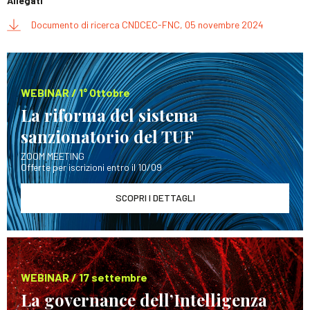
Allegati
Documento di ricerca CNDCEC-FNC, 05 novembre 2024
WEBINAR / 1° Ottobre
La riforma del sistema
sanzionatorio del TUF
ZOOM MEETING
Offerte per iscrizioni entro il 10/09
SCOPRI I DETTAGLI
WEBINAR / 17 settembre
La governance dell’Intelligenza