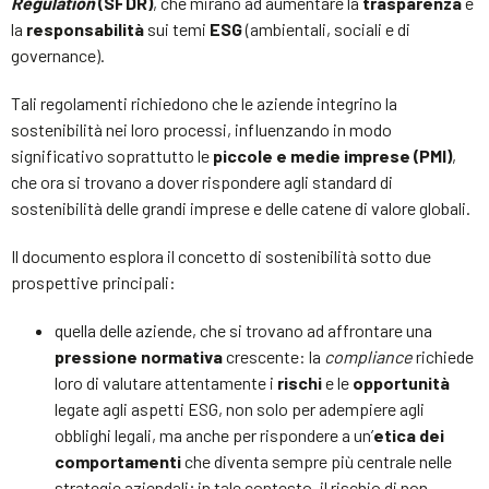
Regulation
(SFDR)
, che mirano ad aumentare la
trasparenza
e
la
responsabilità
sui temi
ESG
(ambientali, sociali e di
governance).
Tali regolamenti richiedono che le aziende integrino la
sostenibilità nei loro processi, influenzando in modo
significativo soprattutto le
piccole e medie imprese (PMI)
,
che ora si trovano a dover rispondere agli standard di
sostenibilità delle grandi imprese e delle catene di valore globali.
Il documento esplora il concetto di sostenibilità sotto due
prospettive principali:
quella delle aziende, che si trovano ad affrontare una
pressione normativa
crescente: la
compliance
richiede
loro di valutare attentamente i
rischi
e le
opportunità
legate agli aspetti ESG, non solo per adempiere agli
obblighi legali, ma anche per rispondere a un’
etica dei
comportamenti
che diventa sempre più centrale nelle
strategie aziendali; in tale contesto, il rischio di non