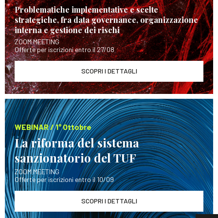
Problematiche implementative e scelte
strategiche, fra data governance, organizzazione
interna e gestione dei rischi
ZOOM MEETING
Offerte per iscrizioni entro il 27/08
SCOPRI I DETTAGLI
WEBINAR / 1° Ottobre
La riforma del sistema
sanzionatorio del TUF
ZOOM MEETING
Offerte per iscrizioni entro il 10/09
SCOPRI I DETTAGLI