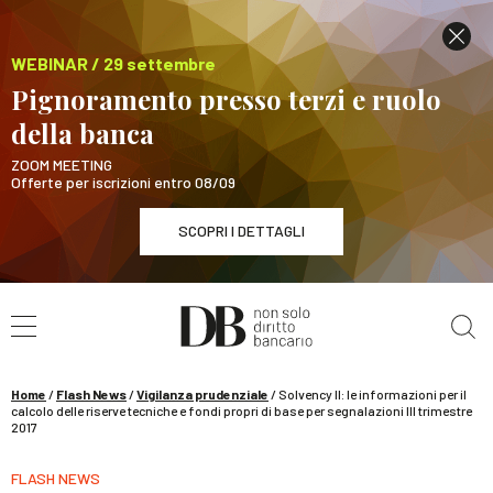
WEBINAR / 29 settembre
Pignoramento presso terzi e ruolo
della banca
ZOOM MEETING
Offerte per iscrizioni entro 08/09
SCOPRI I DETTAGLI
Cerca nel sito
WEBINAR / 29 settembre
Pignoramento presso terzi e ruolo della banca
SCOPRI I DETTAGLI
Home
/
Flash News
/
Vigilanza prudenziale
/
Solvency II: le informazioni per il
calcolo delle riserve tecniche e fondi propri di base per segnalazioni III trimestre
2017
FLASH NEWS