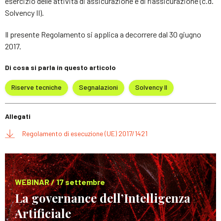
esercizio delle attività di assicurazione e di riassicurazione (c.d.
Solvency II).
Il presente Regolamento si applica a decorrere dal 30 giugno
2017.
Di cosa si parla in questo articolo
Riserve tecniche
Segnalazioni
Solvency II
Allegati
Regolamento di esecuzione (UE) 2017/1421
WEBINAR / 17 settembre
La governance dell’Intelligenza
Artificiale