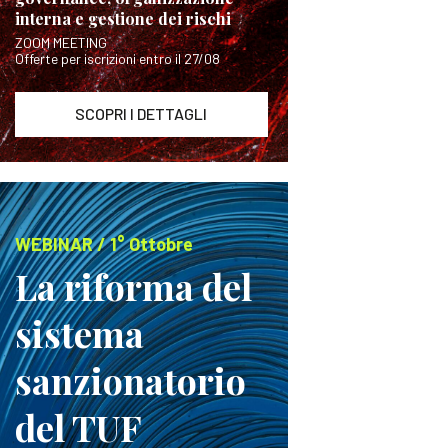
interna e gestione dei rischi
ZOOM MEETING
Offerte per iscrizioni entro il 27/08
SCOPRI I DETTAGLI
WEBINAR / 1° Ottobre
La riforma del
sistema
sanzionatorio
del TUF