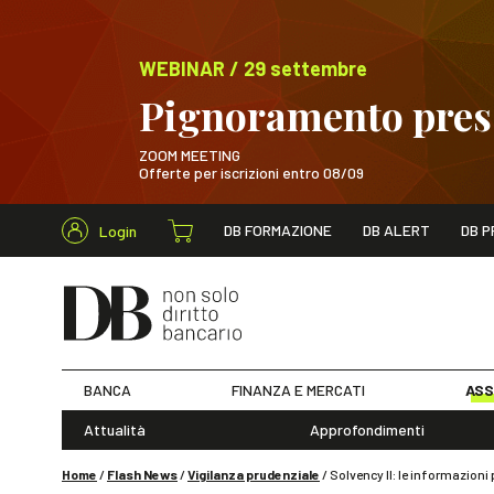
WEBINAR / 29 settembre
Pignoramento presso
ZOOM MEETING
Offerte per iscrizioni entro 08/09
Cerca nel s
DB FORMAZIONE
DB ALERT
DB P
Login
WEBINAR / 29 sett
BANCA
FINANZA E MERCATI
ASS
Attualità
Approfondimenti
Home
/
Flash News
/
Vigilanza prudenziale
/
Solvency II: le informazioni 