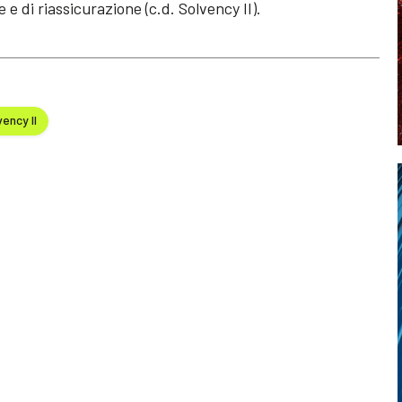
e e di riassicurazione (c.d. Solvency II).
ency II