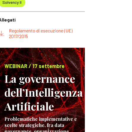
Solvency II
Allegati
Regolamento di esecuzione (UE)
2017/2015
WEBINAR / 17 settembre
La governance
dell’Intelligenza
Artificiale
Problematiche implementative e
scelte strategiche, fra data
governance, organizzazione