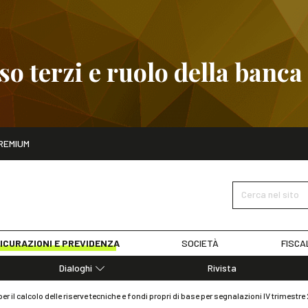
 terzi e ruolo della banca
ito
REMIUM
embre
Pignoramento presso terzi e ruolo della banca
SCOPRI I D
Cerca nel sito
ICURAZIONI E PREVIDENZA
SOCIETÀ
FISCA
Dialoghi
Rivista
Dialoghi di Diritto dell'Economia
per il calcolo delle riserve tecniche e fondi propri di base per segnalazioni IV trimestre
Editoriali