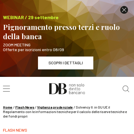
WEBINAR / 29 settembre
Pignoramento presso terzi e ruolo
della banca
ZOOM MEETING
Offerte per iscrizioni entro 08/09
SCOPRI I DETTAGLI
Cerca nel sito
WEBINAR / 29 settembre
Pignoramento presso terzi e ruolo della banca
SCOPRI I DETTAGLI
Home
/
Flash News
/
Vigilanza prudenziale
/
Solvency II: in GU UE il
Regolamento con le informazioni tecniche per il calcolo delle riserve tecniche e
dei fondi propri
FLASH NEWS