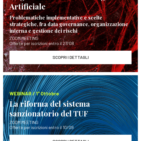
Artificiale
Problematiche implementative e scelte
strategiche, fra data governance, organizzazione
interna e gestione dei rischi
ZOOM MEETING
Offerte per iscrizioni entro il 27/08
SCOPRI I DETTAGLI
WEBINAR / 1° Ottobre
La riforma del sistema
sanzionatorio del TUF
ZOOM MEETING
Offerte per iscrizioni entro il 10/09