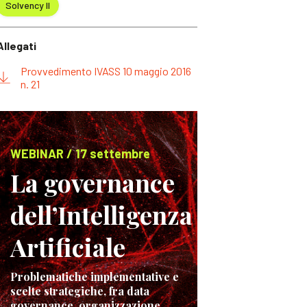
Solvency II
Allegati
Provvedimento IVASS 10 maggio 2016
n. 21
WEBINAR / 17 settembre
La governance
dell’Intelligenza
Artificiale
Problematiche implementative e
scelte strategiche, fra data
governance, organizzazione