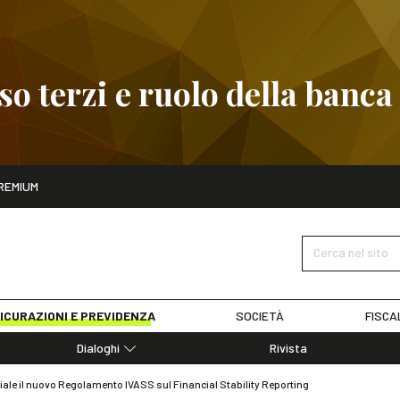
 terzi e ruolo della banca
ito
REMIUM
embre
Pignoramento presso terzi e ruolo della banca
SCOPRI I D
Cerca nel sito
ICURAZIONI E PREVIDENZA
SOCIETÀ
FISCA
Dialoghi
Rivista
Dialoghi di Diritto dell'Economia
iciale il nuovo Regolamento IVASS sul Financial Stability Reporting
Editoriali