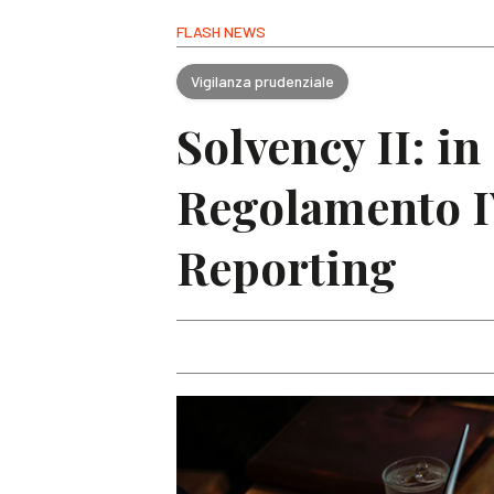
FLASH NEWS
Vigilanza prudenziale
Solvency II: in
Regolamento IV
Reporting