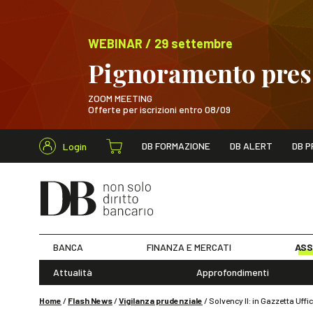
WEBINAR / 29 settembre
Pignoramento presso
ZOOM MEETING
Offerte per iscrizioni entro 08/09
Cerca nel s
DB FORMAZIONE
DB ALERT
DB P
Login
WEBINAR / 29 sett
BANCA
FINANZA E MERCATI
ASS
Attualità
Approfondimenti
Home
/
Flash News
/
Vigilanza prudenziale
/
Solvency II: in Gazzetta Uff