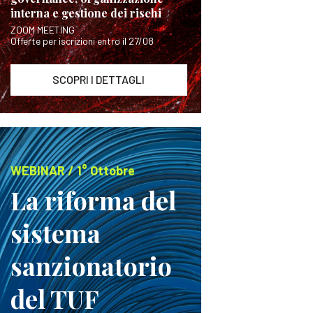
interna e gestione dei rischi
ZOOM MEETING
Offerte per iscrizioni entro il 27/08
SCOPRI I DETTAGLI
WEBINAR / 1° Ottobre
La riforma del
sistema
sanzionatorio
del TUF