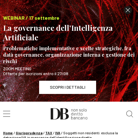
WEBINAR / 17 settembre
La governance dell’Intelligenza
Artificiale
Problematiche implementative e scelte strategiche, fra
data governance, organizzazione interna e gestione dei
rischi
ZOOM MEETING
Offerte per iscrizioni entro il 27/08
SCOPRI I DETTAGLI
Cerca nel sito
WEBINAR / 17 settembre
La governance dell’Intelligenza Artificiale
SCOPRI I DETTAGLI
Home
/
Giurisprudenza
/
TAX
/
IVA
/
Soggetti non residenti: esclusa la
detrazione IVA in mancanza dell’identificazione diretta