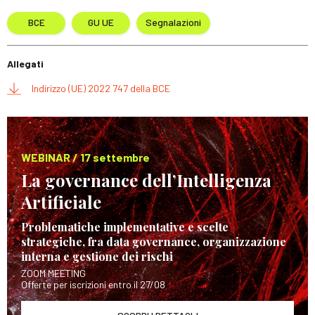
BCE
GU UE
Segnalazioni
Allegati
Indirizzo (UE) 2022 747 della BCE
WEBINAR / 17 settembre
La governance dell’Intelligenza
Artificiale
Problematiche implementative e scelte
strategiche, fra data governance, organizzazione
interna e gestione dei rischi
ZOOM MEETING
Offerte per iscrizioni entro il 27/08