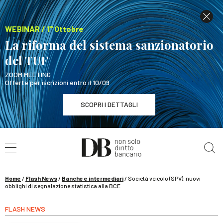
WEBINAR / 1° Ottobre
La riforma del sistema sanzionatorio
del TUF
ZOOM MEETING
Offerte per iscrizioni entro il 10/09
SCOPRI I DETTAGLI
Cerca nel sito
WEBINAR / 1° Ottobre
La riforma del sistema sanzionatorio del TUF
SCOPRI I DETTAGLI
Home
/
Flash News
/
Banche e intermediari
/
Società veicolo (SPV): nuovi
obblighi di segnalazione statistica alla BCE
FLASH NEWS