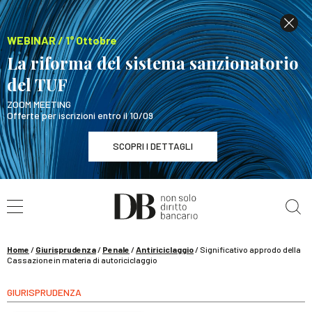
WEBINAR / 1° Ottobre
La riforma del sistema sanzionatorio
del TUF
ZOOM MEETING
Offerte per iscrizioni entro il 10/09
SCOPRI I DETTAGLI
Cerca nel sito
WEBINAR / 1° Ottobre
La riforma del sistema sanzionatorio del TUF
SCOPRI I DETTAGLI
Home
/
Giurisprudenza
/
Penale
/
Antiriciclaggio
/
Significativo approdo della
Cassazione in materia di autoriciclaggio
GIURISPRUDENZA