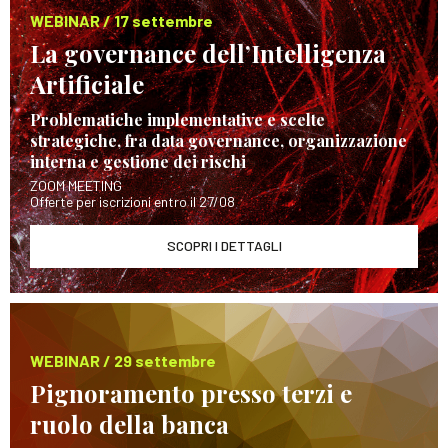
WEBINAR / 17 settembre
La governance dell’Intelligenza
Artificiale
Problematiche implementative e scelte
strategiche, fra data governance, organizzazione
interna e gestione dei rischi
ZOOM MEETING
Offerte per iscrizioni entro il 27/08
SCOPRI I DETTAGLI
WEBINAR / 29 settembre
Pignoramento presso terzi e
ruolo della banca