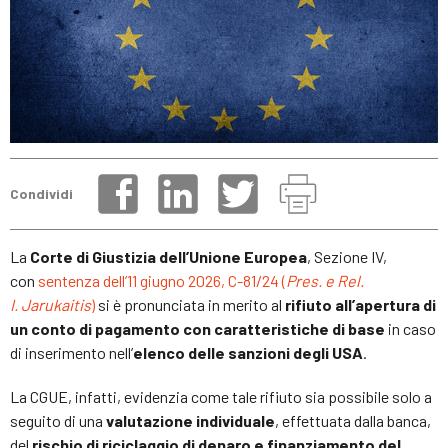
Condividi
La
Corte di Giustizia dell’Unione Europea
, Sezione IV,
con
sentenza dell’11 giugno 2026, C-81/24 (
Pres. e Rel.
I. Jarukaitis
)
si è pronunciata in merito al
rifiuto all’apertura di
un conto di pagamento con caratteristiche di base
in caso
di inserimento nell’
elenco delle sanzioni degli USA
.
La CGUE, infatti, evidenzia come tale rifiuto sia possibile solo a
seguito di una
valutazione individuale
, effettuata dalla banca,
del
rischio di riciclaggio di denaro e finanziamento del