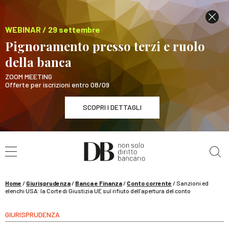
WEBINAR / 29 settembre
Pignoramento presso terzi e ruolo
della banca
ZOOM MEETING
Offerte per iscrizioni entro 08/09
SCOPRI I DETTAGLI
Cerca nel sito
WEBINAR / 29 settembre
Pignoramento presso terzi e ruolo della banca
SCOPRI I DETTAGLI
Home
/
Giurisprudenza
/
Banca e Finanza
/
Conto corrente
/
Sanzioni ed
elenchi USA: la Corte di Giustizia UE sul rifiuto dell’apertura del conto
GIURISPRUDENZA