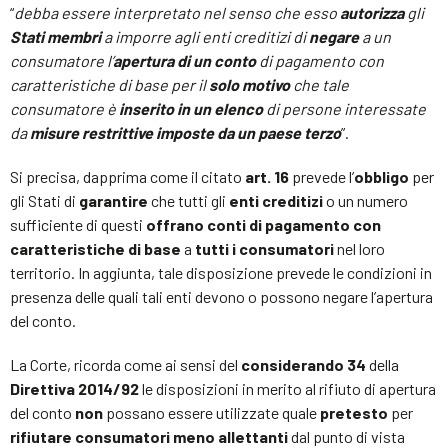
“
debba essere interpretato nel senso che esso
autorizza
gli
Stati membri
a imporre agli enti creditizi di
negare
a un
consumatore l’
apertura di un conto
di pagamento con
caratteristiche di base per il
solo motivo
che tale
consumatore è
inserito in un elenco
di persone interessate
da
misure restrittive imposte da un paese terzo
”.
Si precisa, dapprima come il citato
art. 16
prevede l’
obbligo
per
gli Stati di
garantire
che tutti gli
enti creditizi
o un numero
sufficiente di questi
offrano
conti di pagamento con
caratteristiche di base
a
tutti i consumatori
nel loro
territorio. In aggiunta, tale disposizione prevede le condizioni in
presenza delle quali tali enti devono o possono negare l’apertura
del conto.
La Corte, ricorda come ai sensi del
considerando 34
della
Direttiva 2014/92
le disposizioni in merito al rifiuto di apertura
del conto
non
possano essere utilizzate quale
pretesto
per
rifiutare consumatori meno allettanti
dal punto di vista