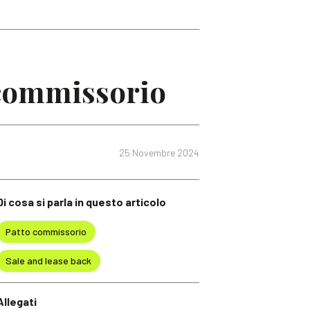
o commissorio
25 Novembre 2024
Di cosa si parla in questo articolo
Patto commissorio
Sale and lease back
Allegati