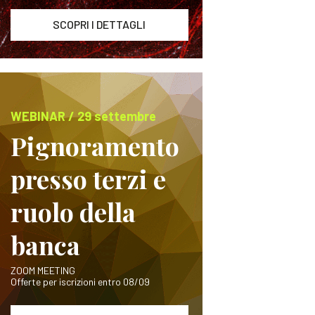
SCOPRI I DETTAGLI
WEBINAR / 29 settembre
Pignoramento
presso terzi e
ruolo della
banca
ZOOM MEETING
Offerte per iscrizioni entro 08/09