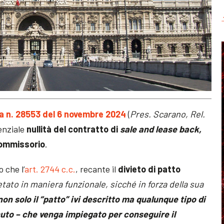
a n. 28553 del 6 novembre 2024
(
Pres. Scarano, Rel.
tenziale
nullità del contratto di
sale and lease back,
 commissorio
.
 che l’
art. 2744 c.c.
, recante il
divieto di patto
tato in maniera funzionale, sicché in forza della sua
 non solo il “patto” ivi descritto ma qualunque tipo di
nuto – che venga impiegato per conseguire il