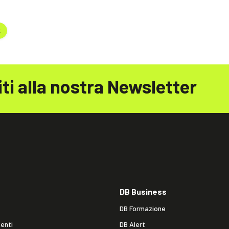
k
iti alla nostra Newsletter
DB Business
DB Formazione
enti
DB Alert