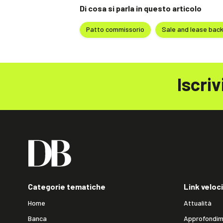
Di cosa si parla in questo articolo
Patto commissorio
Sale and lease bac
Iscriv
Categorie tematiche
Link veloci
Home
Attualità
Banca
Approfondim