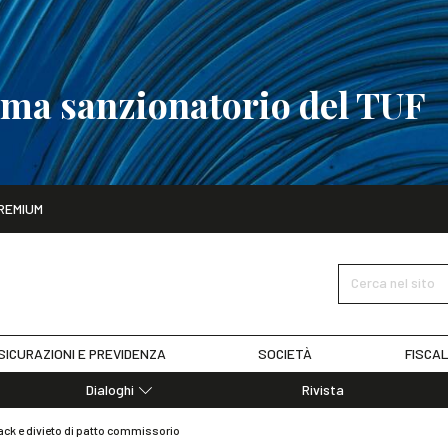
tema sanzionatorio del TUF
ito
REMIUM
tobre
La riforma del sistema sanzionatorio del TUF
SCOPRI I DET
Cerca nel sito
SICURAZIONI E PREVIDENZA
SOCIETÀ
FISCAL
Dialoghi
Rivista
Dialoghi di Diritto dell'Economia
ack e divieto di patto commissorio
Editoriali