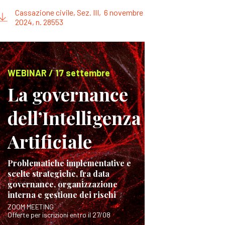
Cassazione civile, Sez. III, 6 novembre
2024, n. 28553
WEBINAR / 17 settembre
La governance
dell’Intelligenza
Artificiale
Problematiche implementative e
scelte strategiche, fra data
governance, organizzazione
interna e gestione dei rischi
ZOOM MEETING
Offerte per iscrizioni entro il 27/08