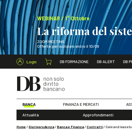
WEBINAR / 1° Ottobre
La riforma del sis
ZOOM MEETING
Offerte per iscrizioni entro il 10/09
Cerca nel s
DB FORMAZIONE
DB ALERT
DB P
Login
WEBINAR / 1° Ot
BANCA
FINANZA E MERCATI
AS
Attualità
Approfondimenti
Home
/
Giurisprudenza
/
Banca e Finanza
/
Contratti
/
Sale and lease b