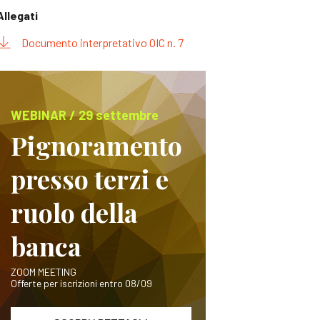
Allegati
Documento interpretativo OIC n. 7
WEBINAR / 29 settembre
Pignoramento
presso terzi e
ruolo della
banca
ZOOM MEETING
Offerte per iscrizioni entro 08/09