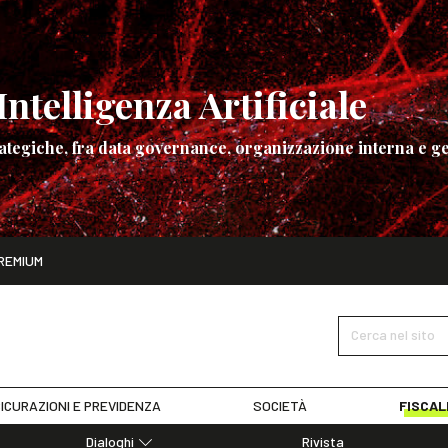
ntelligenza Artificiale
ategiche, fra data governance, organizzazione interna e ge
ito
REMIUM
ettembre
La governance dell’Intelligenza Artificiale
SCOPRI I DET
Cerca nel sito
ICURAZIONI E PREVIDENZA
SOCIETÀ
FISCAL
Dialoghi
Rivista