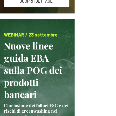
SCOPRI I DETTAGLI
WEBINAR / 23 settembre
Nuove linee
guida EBA
sulla POG dei
prodotti
bancari
L’inclusione dei fattori ESG e dei
rischi di greenwashing nel