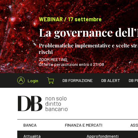
WEBINAR / 17 settembre
La governance dell’I
Problematiche implementative e scelte str
rischi
ZOOM MEETING
Offerte per iscrizioni entro il 27/08
Cerca nel s
DB FORMAZIONE
DB ALERT
DB P
Login
WEBINAR / 17 s
BANCA
FINANZA E MERCATI
ASS
Attualità
Approfondimenti