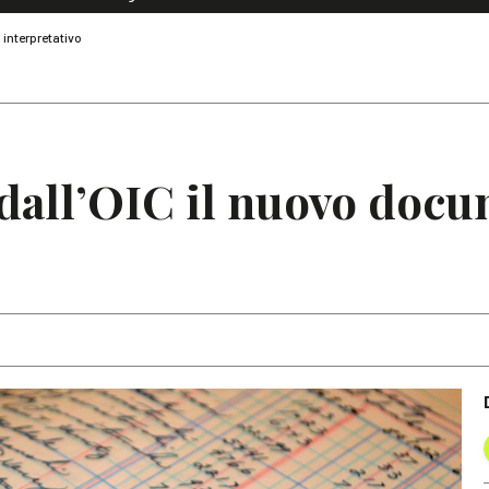
Dialoghi di Diritto dell'Economia
 interpretativo
Editoriali
Articoli
Note
 dall’OIC il nuovo doc