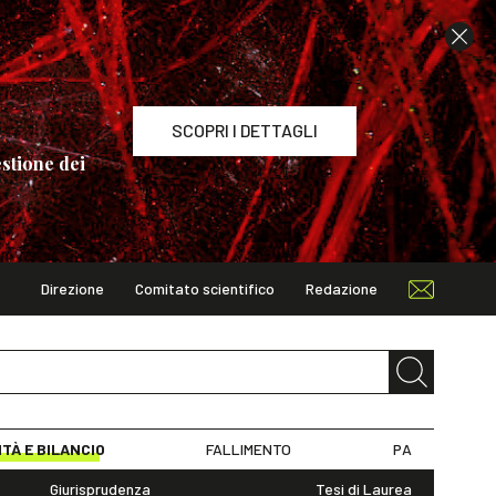
SCOPRI I DETTAGLI
stione dei
Direzione
Comitato scientifico
Redazione
TAGLI
ITÀ E BILANCIO
FALLIMENTO
PA
Giurisprudenza
Tesi di Laurea