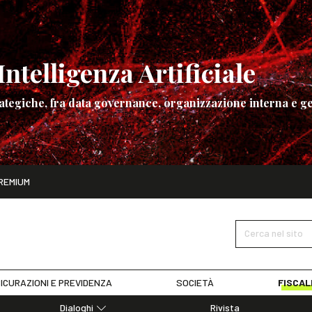
ntelligenza Artificiale
ategiche, fra data governance, organizzazione interna e ge
ito
REMIUM
ettembre
La governance dell’Intelligenza Artificiale
SCOPRI I DET
Cerca nel sito
ICURAZIONI E PREVIDENZA
SOCIETÀ
FISCAL
Dialoghi
Rivista