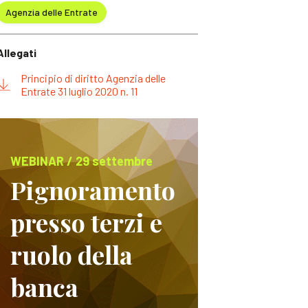
Agenzia delle Entrate
Allegati
Principio di diritto Agenzia delle
Entrate 31 luglio 2020 n. 11
WEBINAR / 29 settembre
Pignoramento
presso terzi e
ruolo della
banca