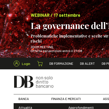
WEBINAR / 17 settembre
La governance dell’I
Problematiche implementative e scelte str
rischi
ZOOM MEETING
Offerte per iscrizioni entro il 27/08
Cerca nel s
DB FORMAZIONE
DB ALERT
DB P
Login
WEBINAR / 17 s
BANCA
FINANZA E MERCATI
ASS
Attualità
Approfondimenti