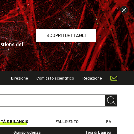
SCOPRI I DETTAGLI
stione dei
Direzione
Comitato scientifico
Redazione
TAGLI
ITÀ E BILANCIO
FALLIMENTO
PA
Giurisprudenza
Tesi di Laurea