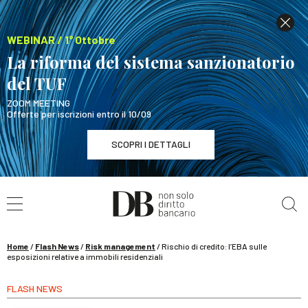
WEBINAR / 1° Ottobre
La riforma del sistema sanzionatorio
del TUF
ZOOM MEETING
Offerte per iscrizioni entro il 10/09
SCOPRI I DETTAGLI
Cerca nel sito
WEBINAR / 1° Ottobre
La riforma del sistema sanzionatorio del TUF
SCOPRI I DETTAGLI
Home
/
Flash News
/
Risk management
/
Rischio di credito: l’EBA sulle
esposizioni relative a immobili residenziali
FLASH NEWS