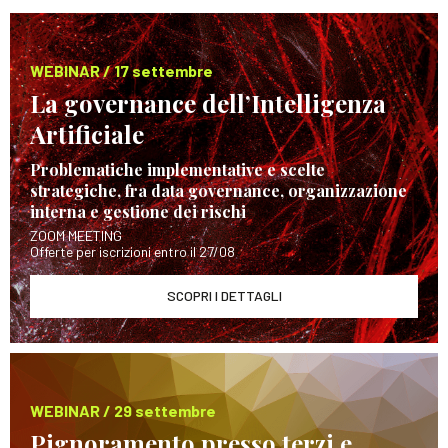
WEBINAR / 17 settembre
La governance dell’Intelligenza
Artificiale
Problematiche implementative e scelte
strategiche, fra data governance, organizzazione
interna e gestione dei rischi
ZOOM MEETING
Offerte per iscrizioni entro il 27/08
SCOPRI I DETTAGLI
WEBINAR / 29 settembre
Pignoramento presso terzi e