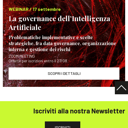
WEBINAR / 17 settembre
La governance dell’Intelligenza
Artificiale
Problematiche implementative e scelte
strategiche, fra data governance, organizzazione
interna e gestione dei rischi
ZOOM MEETING
Offerte per iscrizioni entro il 27/08
SCOPRI I DETTAGLI
Iscriviti alla nostra Newsletter
ISCRIVITI