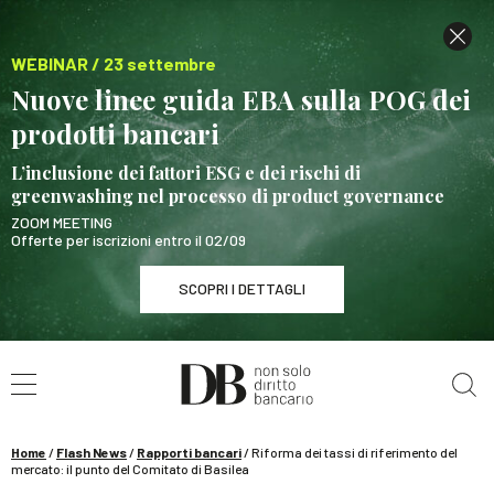
WEBINAR / 23 settembre
Nuove linee guida EBA sulla POG dei
prodotti bancari
L’inclusione dei fattori ESG e dei rischi di
greenwashing nel processo di product governance
ZOOM MEETING
Offerte per iscrizioni entro il 02/09
SCOPRI I DETTAGLI
Cerca nel sito
WEBINAR / 23 settembre
Nuove linee guida EBA sulla POG dei prodotti
bancari
Home
/
Flash News
/
Rapporti bancari
/
Riforma dei tassi di riferimento del
SCOPRI I DETTAGLI
mercato: il punto del Comitato di Basilea