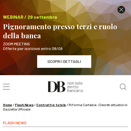
WEBINAR / 29 settembre
Pignoramento presso terzi e ruolo
della banca
ZOOM MEETING
Offerte per iscrizioni entro 08/09
SCOPRI I DETTAGLI
Cerca nel sito
WEBINAR / 29 settembre
Pignoramento presso terzi e ruolo della banca
SCOPRI I DETTAGLI
Home
/
Flash News
/
Contratti e tutele
/
Riforma Cartabia: i Decreti attuativi in
Gazzetta Ufficiale
FLASH NEWS