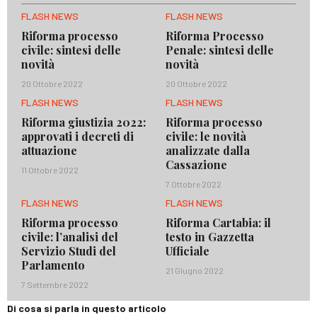
FLASH NEWS
FLASH NEWS
Riforma processo
Riforma Processo
civile: sintesi delle
Penale: sintesi delle
novità
novità
20 Ottobre 2022
20 Ottobre 2022
FLASH NEWS
FLASH NEWS
Riforma giustizia 2022:
Riforma processo
approvati i decreti di
civile: le novità
attuazione
analizzate dalla
Cassazione
11 Ottobre 2022
7 Ottobre 2022
FLASH NEWS
FLASH NEWS
Riforma processo
Riforma Cartabia: il
civile: l’analisi del
testo in Gazzetta
Servizio Studi del
Ufficiale
Parlamento
21 Giugno 2022
7 Settembre 2022
Di cosa si parla in questo articolo