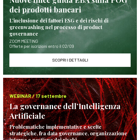
dei prodotti bancari
L’inclusione dei fattori ESG e dei rischi di
greenwashing nel processo di product
governance
ZOOM MEETING
Offerte per iscrizioni entro il 02/09
SCOPRI I DETTAGLI
WEBINAR / 17 settembre
La governance dell’Intelligenza
Artificiale
Problematiche implementative e scelte
strategiche, fra data governance, organizzazione
interna e gestione dei rischi