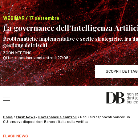
WEBINAR / 17 settembre
La governance dell’Intelligenza Artific
Problematiche implementative e scelte strategiche, fra d
gestione dei rischi
ZOOM MEETING
Offerte per iscrizioni entro il 27/08
SCOPRI I DETTAG
Cerca nel sito
WEBINAR / 17 settembre
La governance dell’Intelligen
Home
/
Flash News
/
Governance e controlli
/
Requisiti esponenti bancari: in
GU le nuove disposizioni Banca d’Italia sulla verifica
FLASH NEWS