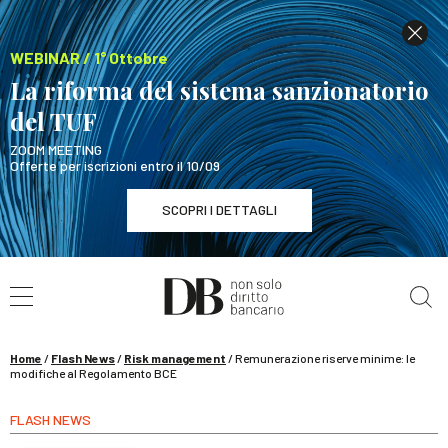
WEBINAR / 1° Ottobre
La riforma del sistema sanzionatorio
del TUF
ZOOM MEETING
Offerte per iscrizioni entro il 10/09
SCOPRI I DETTAGLI
Cerca nel sito
WEBINAR / 1° Ottobre
La riforma del sistema sanzionatorio del TUF
SCOPRI I DETTAGLI
Home
/
Flash News
/
Risk management
/
Remunerazione riserve minime: le
modifiche al Regolamento BCE
FLASH NEWS