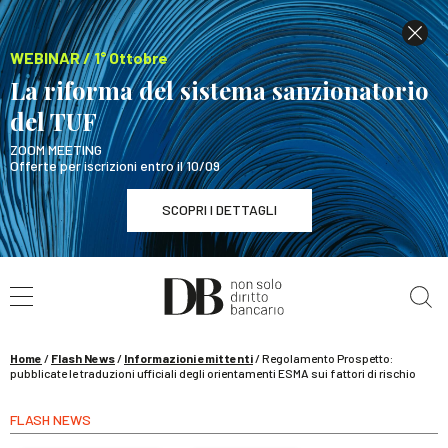
WEBINAR / 1° Ottobre
La riforma del sistema sanzionatorio
del TUF
ZOOM MEETING
Offerte per iscrizioni entro il 10/09
SCOPRI I DETTAGLI
Cerca nel sito
WEBINAR / 1° Ottobre
La riforma del sistema sanzionatorio del TUF
SCOPRI I DETTAGLI
Home
/
Flash News
/
Informazioni emittenti
/
Regolamento Prospetto:
pubblicate le traduzioni ufficiali degli orientamenti ESMA sui fattori di rischio
FLASH NEWS