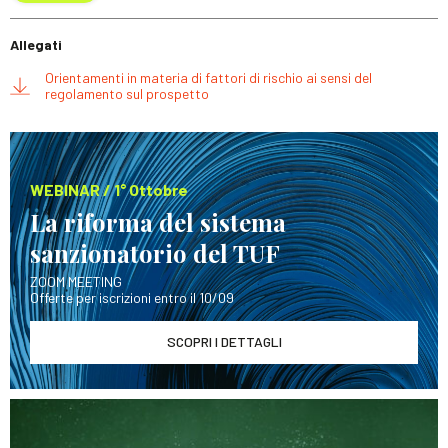
Allegati
Orientamenti in materia di fattori di rischio ai sensi del
regolamento sul prospetto
WEBINAR / 1° Ottobre
La riforma del sistema
sanzionatorio del TUF
ZOOM MEETING
Offerte per iscrizioni entro il 10/09
SCOPRI I DETTAGLI