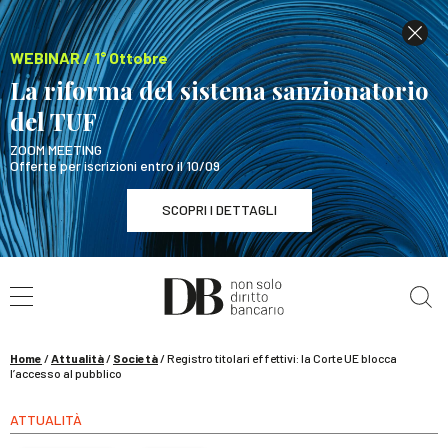
WEBINAR / 1° Ottobre
La riforma del sistema sanzionatorio
del TUF
ZOOM MEETING
Offerte per iscrizioni entro il 10/09
SCOPRI I DETTAGLI
Cerca nel sito
WEBINAR / 1° Ottobre
La riforma del sistema sanzionatorio del TUF
SCOPRI I DETTAGLI
Home
/
Attualità
/
Società
/
Registro titolari effettivi: la Corte UE blocca
l’accesso al pubblico
ATTUALITÀ