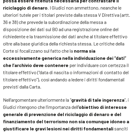
possa essere ritenuta necessaria per contrastare il
riciclaggio di denaro
. I Giudici non ammettono, neanche le
ulteriori tutele per i titolari previste dalla stessa V Direttiva (artt.
36 e 38) che prevede la subordinazione della messa a
disposizione dei dati sul BO ad una registrazione online del
richiedente e la trasmissione dei dati anche al titolare effettivo
oltre alla base giuridica della richiesta stessa. Le critiche della
Corte si focalizzano sul fatto che la
norma sia
eccessivamente generica nella individuazione dei “dati”
che l’archivio deve contenere
per individuare con certezza il
titolare effettivo (“data di nascita o informazioni di contatto del
titolare effettivo”), così andando a ledere i diritti fondamentali
previsti dalla Carta.
Nell’argomentare ulteriormente la “
gravità di tale ingerenza
”, i
Giudici ritengono che l’importanza dell
’obiettivo di interesse
generale di prevenzione del riciclaggio di denaro e del
finanziamento del terrorismo
non sia comunque idoneo a
giustificare le gravi lesioni nei diritti fondamentali
sanciti