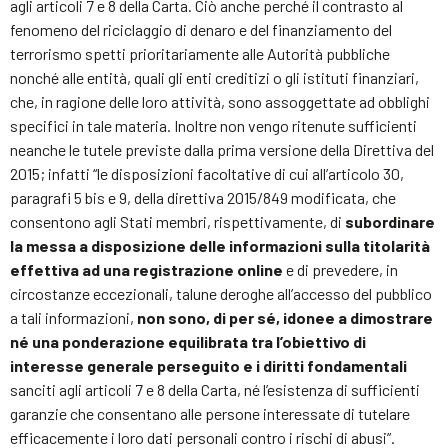
agli articoli 7 e 8 della Carta. Ciò anche perché il contrasto al
fenomeno del riciclaggio di denaro e del finanziamento del
terrorismo spetti prioritariamente alle Autorità pubbliche
nonché alle entità, quali gli enti creditizi o gli istituti finanziari,
che, in ragione delle loro attività, sono assoggettate ad obblighi
specifici in tale materia. Inoltre non vengo ritenute sufficienti
neanche le tutele previste dalla prima versione della Direttiva del
2015; infatti “le disposizioni facoltative di cui all’articolo 30,
paragrafi 5 bis e 9, della direttiva 2015/849 modificata, che
consentono agli Stati membri, rispettivamente, di
subordinare
la messa a disposizione delle informazioni sulla titolarità
effettiva ad una registrazione online
e di prevedere, in
circostanze eccezionali, talune deroghe all’accesso del pubblico
a tali informazioni,
non sono, di per sé, idonee a dimostrare
né una ponderazione equilibrata tra l’obiettivo di
interesse generale perseguito e i diritti fondamentali
sanciti agli articoli 7 e 8 della Carta, né l’esistenza di sufficienti
garanzie che consentano alle persone interessate di tutelare
efficacemente i loro dati personali contro i rischi di abusi”.