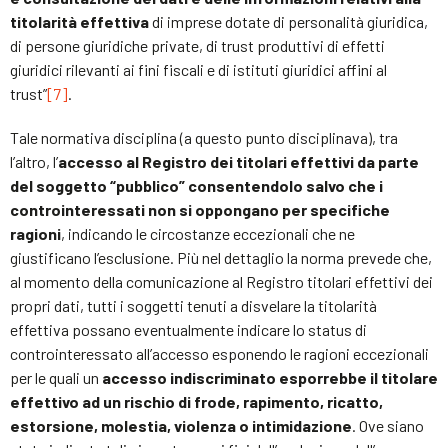
titolarità effettiva
di imprese dotate di personalità giuridica,
di persone giuridiche private, di trust produttivi di effetti
giuridici rilevanti ai fini fiscali e di istituti giuridici affini al
trust”
[7]
.
Tale normativa disciplina (a questo punto disciplinava), tra
l’altro, l’
accesso al Registro dei titolari effettivi da parte
del soggetto “pubblico” consentendolo salvo che i
controinteressati non si oppongano per specifiche
ragioni
, indicando le circostanze eccezionali che ne
giustificano l’esclusione. Più nel dettaglio la norma prevede che,
al momento della comunicazione al Registro titolari effettivi dei
propri dati, tutti i soggetti tenuti a disvelare la titolarità
effettiva possano eventualmente indicare lo status di
controinteressato all’accesso esponendo le ragioni eccezionali
per le quali un
accesso indiscriminato esporrebbe il titolare
effettivo ad un rischio di frode, rapimento, ricatto,
estorsione, molestia, violenza o intimidazione
. Ove siano