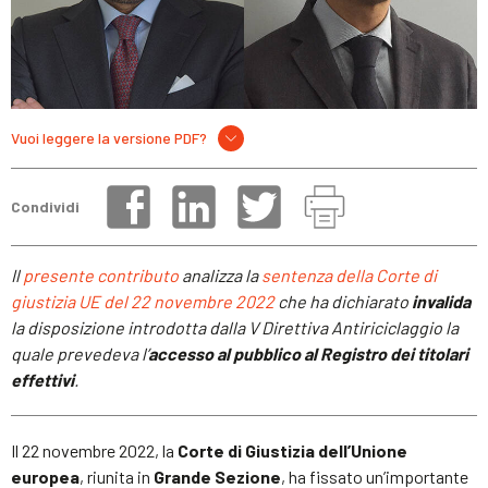
Vuoi leggere la versione PDF?
Condividi
Il
presente contributo
analizza la
sentenza della Corte di
giustizia UE del 22 novembre 2022
che ha dichiarato
invalida
la disposizione introdotta dalla V Direttiva Antiriciclaggio la
quale prevedeva l’
accesso al pubblico al Registro dei titolari
effettivi
.
Il 22 novembre 2022, la
Corte di Giustizia dell’Unione
europea
, riunita in
Grande Sezione
, ha fissato un’importante