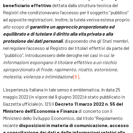
beneficiario effettivo
dettata dalla struttura tecnica dei
Registri che condizionavano l’accesso per il soggetto “pubblico”
ad apposite registrazioni. Inoltre, la tutela veniva estesa proprio
allo scopo di
garantire un approccio proporzionato ed
equilibrato e di tutelare il diritto alla vita privata e alla
protezione dei dati personali
, disponendo che gli Stati membri,
nel regolare l’accesso al Registro dei titolari effettivi da parte del
“pubblico”, introducessero delle deroghe nei casi in cui
le
informazioni espongano il titolare effettivo a un rischio
sproporzionato di frode, rapimento, ricatto, estorsione,
molestia, violenza o intimidazione
[6]
.
L’esperienza italiana in tale senso è emblematica. In data 25
maggio 2022 (in vigore dal 9 giugno 2022) è stato pubblicato in
Gazzetta ufficiale (n. 121) il
Decreto 11 marzo 2022 n. 55 del
Ministero dell’Economia e Finanza
di concerto con il
Ministero dello Sviluppo Economico, dal titolo “Regolamento
recante
disposizioni in materia di comunicazione, accesso
e consultazione dei dati e delle informazioni relativi alla