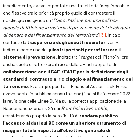
insediamento, aveva impostato una traiettoria inequivocabile
che fissava tra le priorità proprio quella di contrastare il
riciclaggio redigendo un “
Piano d’azione per una politica
globale dell’Unione in materia di prevenzione del riciclaggio
di denaro e del finanziamento del terrorismo
“
[3]
. In tale
contesto la
trasparenza degli assetti societari
veniva
indicata come uno dei
pilastri portanti per rafforzare il
sistema di prevenzione
. Inoltre tra i
target
del “Piano” vi era
anche quello di rafforzare il ruolo della UE nel rapporto di
collaborazione con il GAFI/FATF per la definizione degli
standard di contrasto al riciclaggio e al finanziamento del
terrorismo
. E, a tal proposito, il Financial Action Task Force
aveva posto in pubblica consultazione (fino al 6 dicembre 2022)
la revisione delle Linee Guida sulla corretta applicazione della
Raccomandazione nr. 24 sui
Beneficial Ownership,
considerando proprio la possibilità di
rendere pubblico
l’accesso ai dati sui BO come un ulteriore strumento di
maggior tutela rispetto all’obiettivo generale di