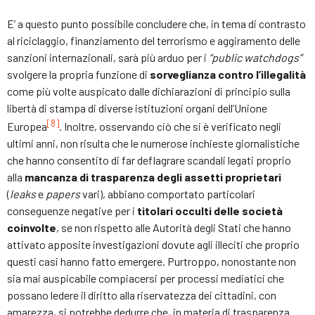
E’ a questo punto possibile concludere che, in tema di contrasto
al riciclaggio, finanziamento del terrorismo e aggiramento delle
sanzioni internazionali, sarà più arduo per i
“public watchdogs”
svolgere la propria funzione di
sorveglianza contro l’illegalità
come più volte auspicato dalle dichiarazioni di principio sulla
libertà di stampa di diverse istituzioni organi dell’Unione
[8]
Europea
. Inoltre, osservando ciò che si è verificato negli
ultimi anni, non risulta che le numerose inchieste giornalistiche
che hanno consentito di far deflagrare scandali legati proprio
alla
mancanza di trasparenza degli assetti proprietari
(
leaks
e
papers
vari), abbiano comportato particolari
conseguenze negative per i
titolari occulti delle società
coinvolte
, se non rispetto alle Autorità degli Stati che hanno
attivato apposite investigazioni dovute agli illeciti che proprio
questi casi hanno fatto emergere. Purtroppo, nonostante non
sia mai auspicabile compiacersi per processi mediatici che
possano ledere il diritto alla riservatezza dei cittadini, con
amarezza, si potrebbe dedurre che, in materia di trasparenza