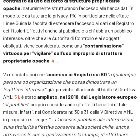
contrasto all’uso distorto di strutture proprietarie
opache
, naturalmente strutturando l’accesso alla banca dati in
modo tale da tutelare la privacy. Più in particolare nelle citate
Linee Guida la facoltà di estendere l’accesso ai dati del Registro
dei Titolari Effettivi anche al pubblico o a chi abbia un pubblico
interesse, oltre che alle Autorità di Controllo e ai soggetti
obbligati, viene considerata come una
“contaminazione”
virtuosa per “vigilare” sull’uso improprio di strutture
proprietarie opache
[4]
.
Va ricordato poi che l’
accesso ai Registri sui BO
“
a qualunque
persona od organizzazione che possa dimostrare un
legittimo interesse
” già previsto all’articolo 30 dalla IV Direttiva
AML
[5]
, è stato
ampliato, nel 2018, dal Legislatore europeo
“
al pubblico
” proprio considerando gli effetti benefici di tale
misura. Infatti, nei Considerata nr. 30 e 31 della V Direttiva AML
in proposito si legge: “…
L’accesso pubblico alle informazioni
sulla titolarità effettiva consente alla società civile, anche
attraverso le sue organizzazioni e la stampa, di effettuare