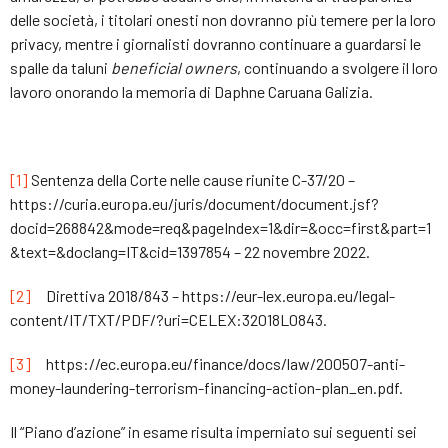
delle società, i titolari onesti non dovranno più temere per la loro
privacy, mentre i giornalisti dovranno continuare a guardarsi le
spalle da taluni
beneficial owners
, continuando a svolgere il loro
lavoro onorando la memoria di Daphne Caruana Galizia.
[1]
Sentenza della Corte nelle cause riunite C-37/20 –
https://curia.europa.eu/juris/document/document.jsf?
docid=268842&mode=req&pageIndex=1&dir=&occ=first&part=1
&text=&doclang=IT&cid=1397854 – 22 novembre 2022.
[2]
Direttiva 2018/843 – https://eur-lex.europa.eu/legal-
content/IT/TXT/PDF/?uri=CELEX:32018L0843.
[3]
https://ec.europa.eu/finance/docs/law/200507-anti-
money-laundering-terrorism-financing-action-plan_en.pdf.
Il “Piano d’azione” in esame risulta imperniato sui seguenti sei