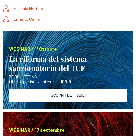
Antonio Martino
Ernesto Carile
WEBINAR / 1° Ottobre
La riforma del sistema
sanzionatorio del TUF
ZOOM MEETING
Offerte per iscrizioni entro il 10/09
SCOPRI I DETTAGLI
WEBINAR / 17 settembre