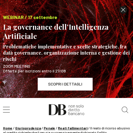
WEBINAR / 17 settembre
La governance dell’Intelligenza
Artificiale
Problematiche implementative e scelte strategiche, fra
data governance, organizzazione interna e gestione dei
rischi
ZOOM MEETING
Offerte per iscrizioni entro il 27/08
SCOPRI I DETTAGLI
Cerca nel sito
WEBINAR / 17 settembre
La governance dell’Intelligenza Artificiale
SCOPRI I DETTAGLI
Home
/
Giurisprudenza
/
Penale
/
Reati fallimentari
/
Il reato di ricorso abusivo
al credito richiede che il reo sia successivamente dichiarato fallito