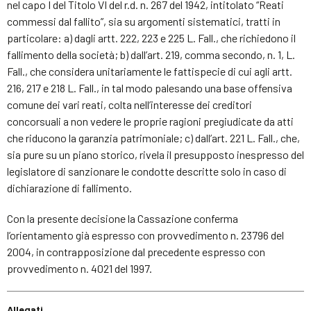
nel capo I del Titolo VI del r.d. n. 267 del 1942, intitolato “Reati
commessi dal fallito”, sia su argomenti sistematici, tratti in
particolare: a) dagli artt. 222, 223 e 225 L. Fall., che richiedono il
fallimento della società; b) dall’art. 219, comma secondo, n. 1, L.
Fall., che considera unitariamente le fattispecie di cui agli artt.
216, 217 e 218 L. Fall., in tal modo palesando una base offensiva
comune dei vari reati, colta nell’interesse dei creditori
concorsuali a non vedere le proprie ragioni pregiudicate da atti
che riducono la garanzia patrimoniale; c) dall’art. 221 L. Fall., che,
sia pure su un piano storico, rivela il presupposto inespresso del
legislatore di sanzionare le condotte descritte solo in caso di
dichiarazione di fallimento.
Con la presente decisione la Cassazione conferma
l’orientamento già espresso con provvedimento n. 23796 del
2004, in contrapposizione dal precedente espresso con
provvedimento n. 4021 del 1997.
Allegati