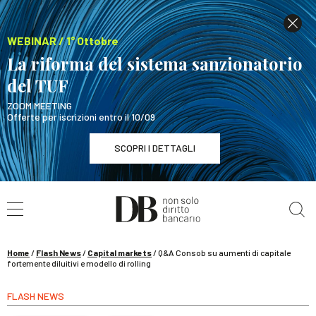
WEBINAR / 1° Ottobre
La riforma del sistema sanzionatorio
del TUF
ZOOM MEETING
Offerte per iscrizioni entro il 10/09
SCOPRI I DETTAGLI
Cerca nel sito
WEBINAR / 1° Ottobre
La riforma del sistema sanzionatorio del TUF
SCOPRI I DETTAGLI
Home
/
Flash News
/
Capital markets
/
Q&A Consob su aumenti di capitale
fortemente diluitivi e modello di rolling
FLASH NEWS