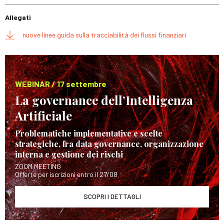
Allegati
nuove linee guida sulla tracciabilità dei flussi finanziari
WEBINAR / 17 settembre
La governance dell’Intelligenza
Artificiale
Problematiche implementative e scelte
strategiche, fra data governance, organizzazione
interna e gestione dei rischi
ZOOM MEETING
Offerte per iscrizioni entro il 27/08
SCOPRI I DETTAGLI