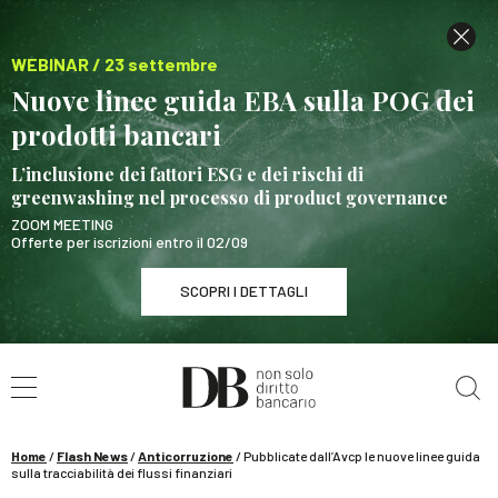
WEBINAR / 23 settembre
Nuove linee guida EBA sulla POG dei
prodotti bancari
L’inclusione dei fattori ESG e dei rischi di
greenwashing nel processo di product governance
ZOOM MEETING
Offerte per iscrizioni entro il 02/09
SCOPRI I DETTAGLI
Cerca nel sito
WEBINAR / 23 settembre
Nuove linee guida EBA sulla POG dei prodotti
bancari
Home
/
Flash News
/
Anticorruzione
/
Pubblicate dall’Avcp le nuove linee guida
SCOPRI I DETTAGLI
sulla tracciabilità dei flussi finanziari