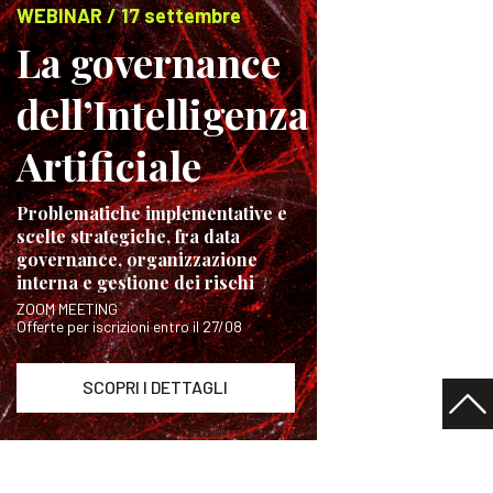
WEBINAR / 17 settembre
La governance
dell’Intelligenza
Artificiale
Problematiche implementative e
scelte strategiche, fra data
governance, organizzazione
interna e gestione dei rischi
ZOOM MEETING
Offerte per iscrizioni entro il 27/08
SCOPRI I DETTAGLI