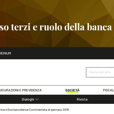
 terzi e ruolo della banca
ito
REMIUM
embre
Pignoramento presso terzi e ruolo della banca
SCOPRI I D
Cerca nel sito
ICURAZIONI E PREVIDENZA
SOCIETÀ
FISCAL
Dialoghi
Rivista
Dialoghi di Diritto dell'Economia
trina e Giurisprudenza Commentata di gennaio 2018
Editoriali