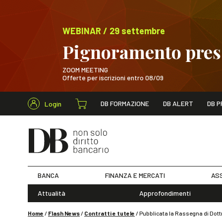
WEBINAR / 29 settembre
Pignoramento presso
ZOOM MEETING
Offerte per iscrizioni entro 08/09
Cerca nel s
DB FORMAZIONE
DB ALERT
DB P
Login
WEBINAR / 29 sett
BANCA
FINANZA E MERCATI
ASS
Attualità
Approfondimenti
Home
/
Flash News
/
Contratti e tutele
/
Pubblicata la Rassegna di Dot