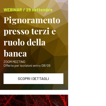
WEBINAR / 29 settembre
Pignoramento
presso terzi e
ruolo della
banca
ZOOM MEETING
Offerte per iscrizioni entro 08/09
SCOPRI I DETTAGLI