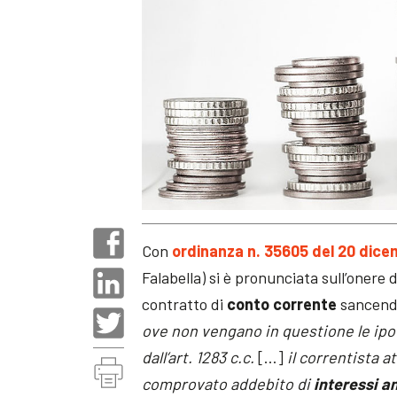
Con
ordinanza n. 35605 del 20 dic
Falabella) si è pronunciata sull’onere d
contratto di
conto corrente
sancendo 
ove non vengano in questione le ipo
dall’art. 1283 c.c.
[…]
il correntista at
comprovato addebito di
interessi a