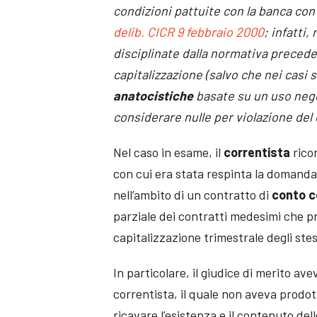
condizioni pattuite con la banca con 
delib. CICR 9 febbraio 2000
; infatti,
disciplinate dalla normativa preced
capitalizzazione (salvo che nei casi 
anatocistiche
basate su un uso nego
considerare nulle per violazione del ci
Nel caso in esame, il
correntista
ricor
con cui era stata respinta la domand
nell’ambito di un contratto di
conto c
parziale dei contratti medesimi che pr
capitalizzazione trimestrale degli stes
In particolare, il giudice di merito ave
correntista, il quale non aveva prodot
ricavare l’esistenza e il contenuto de