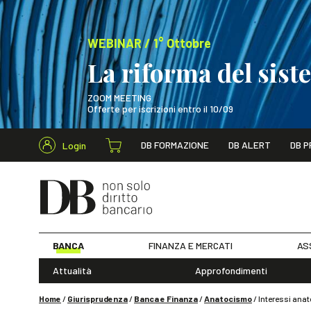
WEBINAR / 1° Ottobre
La riforma del sis
ZOOM MEETING
Offerte per iscrizioni entro il 10/09
Cerca nel s
DB FORMAZIONE
DB ALERT
DB P
Login
WEBINAR / 1° Ot
BANCA
FINANZA E MERCATI
AS
Attualità
Approfondimenti
Home
/
Giurisprudenza
/
Banca e Finanza
/
Anatocismo
/
Interessi anato