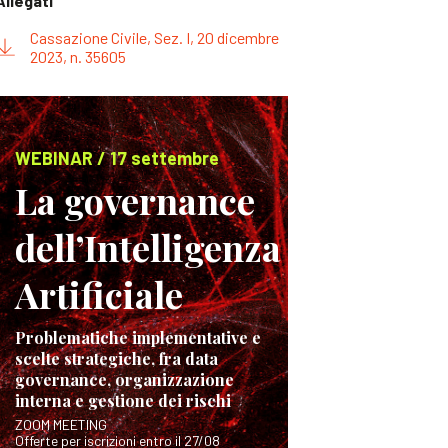
Allegati
Cassazione Civile, Sez. I, 20 dicembre
2023, n. 35605
WEBINAR / 17 settembre
La governance
dell’Intelligenza
Artificiale
Problematiche implementative e
scelte strategiche, fra data
governance, organizzazione
interna e gestione dei rischi
ZOOM MEETING
Offerte per iscrizioni entro il 27/08