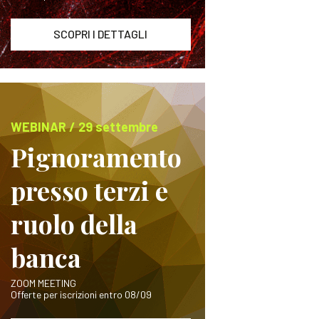
SCOPRI I DETTAGLI
WEBINAR / 29 settembre
Pignoramento
presso terzi e
ruolo della
banca
ZOOM MEETING
Offerte per iscrizioni entro 08/09