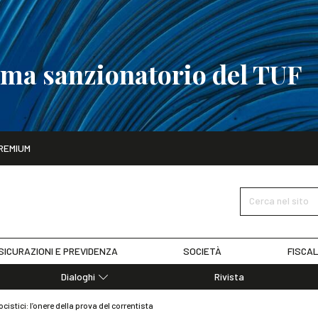
tema sanzionatorio del TUF
ito
REMIUM
tobre
La riforma del sistema sanzionatorio del TUF
SCOPRI I DET
Cerca nel sito
SICURAZIONI E PREVIDENZA
SOCIETÀ
FISCAL
Dialoghi
Rivista
Dialoghi di Diritto dell'Economia
cistici: l’onere della prova del correntista
Editoriali