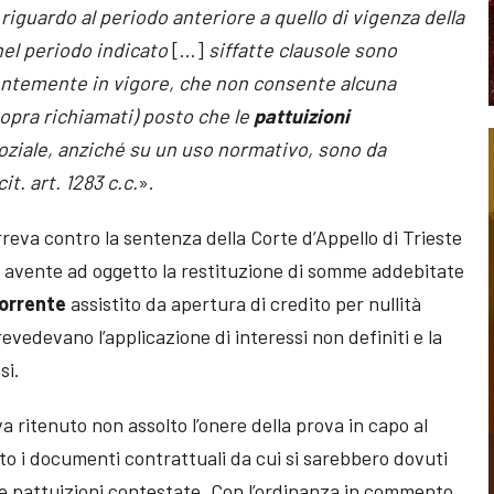
riguardo al periodo anteriore a quello di vigenza della
 nel periodo indicato
[…]
siffatte clausole sono
entemente in vigore, che non consente alcuna
sopra richiamati) posto che le
pattuizioni
ziale, anziché su un uso normativo, sono da
t. art. 1283 c.c.
».
reva contro la sentenza della Corte d’Appello di Trieste
a avente ad oggetto la restituzione di somme addebitate
orrente
assistito da apertura di credito per nullità
evedevano l’applicazione di interessi non definiti e la
si.
va ritenuto non assolto l’onere della prova in capo al
to i documenti contrattuali da cui si sarebbero dovuti
lle pattuizioni contestate. Con l’ordinanza in commento