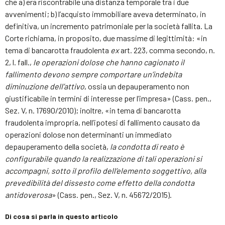
che a) era riscontrabile una distanza temporale tra i due
avvenimenti; b) l’acquisto immobiliare aveva determinato, in
definitiva, un incremento patrimoniale per la società fallita. La
Corte richiama, in proposito, due massime di legittimità: «in
tema di bancarotta fraudolenta
ex
art. 223, comma secondo, n.
2, l. fall.,
le operazioni dolose che hanno cagionato il
fallimento devono sempre comportare un’indebita
diminuzione dell’attivo
, ossia un depauperamento non
giustificabile in termini di interesse per l’impresa» (Cass. pen.,
Sez. V, n. 17690/2010); inoltre, «in tema di bancarotta
fraudolenta impropria, nell’ipotesi di fallimento causato da
operazioni dolose non determinanti un immediato
depauperamento della società,
la condotta di reato è
configurabile quando la realizzazione di tali operazioni si
accompagni, sotto il profilo dell’elemento soggettivo, alla
prevedibilità del dissesto come effetto della condotta
antidoverosa
» (Cass. pen., Sez. V, n. 45672/2015).
Di cosa si parla in questo articolo