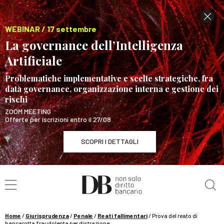
WEBINAR / 17 settembre
La governance dell’Intelligenza
Artificiale
Problematiche implementative e scelte strategiche, fra
data governance, organizzazione interna e gestione dei
rischi
ZOOM MEETING
Offerte per iscrizioni entro il 27/08
SCOPRI I DETTAGLI
Cerca nel sito
WEBINAR / 17 settembre
La governance dell’Intelligenza Artificiale
SCOPRI I DETTAGLI
Home
/
Giurisprudenza
/
Penale
/
Reati fallimentari
/
Prova del reato di
bancarotta fraudolenta per distrazione