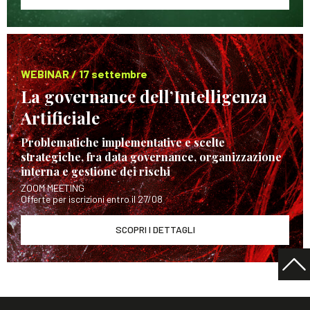
WEBINAR / 17 settembre
La governance dell’Intelligenza
Artificiale
Problematiche implementative e scelte
strategiche, fra data governance, organizzazione
interna e gestione dei rischi
ZOOM MEETING
Offerte per iscrizioni entro il 27/08
SCOPRI I DETTAGLI