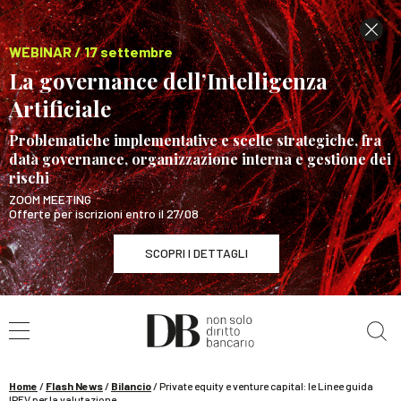
WEBINAR / 17 settembre
La governance dell’Intelligenza
Artificiale
Problematiche implementative e scelte strategiche, fra
data governance, organizzazione interna e gestione dei
rischi
ZOOM MEETING
Offerte per iscrizioni entro il 27/08
SCOPRI I DETTAGLI
Cerca nel sito
WEBINAR / 17 settembre
La governance dell’Intelligenza Artificiale
SCOPRI I DETTAGLI
Home
/
Flash News
/
Bilancio
/
Private equity e venture capital: le Linee guida
IPEV per la valutazione