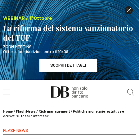
WEBINAR / 1° Ottobre
La riforma del sistema sanzionatorio
del TUF
ZOOM MEETING
Offerte per iscrizioni entro il 10/09
SCOPRI I DETTAGLI
Cerca nel sito
WEBINAR / 1° Ottobre
La riforma del sistema sanzionatorio del TUF
SCOPRI I DETTAGLI
Home
/
Flash News
/
Risk management
/
Politiche monetarie restrittive e
derivati su tassi d’interesse
FLASH NEWS