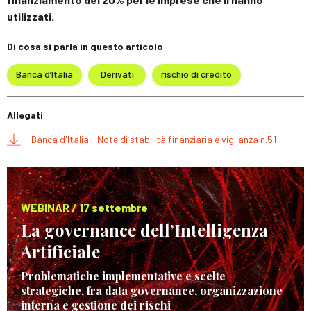
utilizzati.
Di cosa si parla in questo articolo
Banca d’Italia
Derivati
rischio di credito
Allegati
Banca d'Italia - Note di stabilità finanziaria e vigilanza n.51
WEBINAR / 17 settembre
La governance dell’Intelligenza
Artificiale
Problematiche implementative e scelte
strategiche, fra data governance, organizzazione
interna e gestione dei rischi