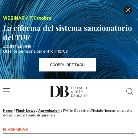
WEBINAR / 1° Ottobre
La riforma del sistema sanzionatorio
del TUF
ZOOM MEETING
Offerte per iscrizioni entro il 10/09
SCOPRI I DETTAGLI
Cerca nel sito
WEBINAR / 1° Ottobre
La riforma del sistema sanzionatorio del TUF
SCOPRI I DETTAGLI
Home
/
Flash News
/
Agevolazioni
/
PMI: in Gazzetta Ufficiale l’incremento della
dotazione del Fondo di garanzia
FLASH NEWS