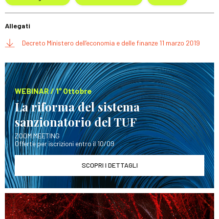
Allegati
Decreto Ministero dell’economia e delle finanze 11 marzo 2019
WEBINAR / 1° Ottobre
La riforma del sistema
sanzionatorio del TUF
ZOOM MEETING
Offerte per iscrizioni entro il 10/09
SCOPRI I DETTAGLI