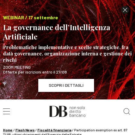
WEBINAR / 17 settembre
La governance dell’Intelligenza
Artificiale
Problematiche implementative e scelte strategiche, fra
data governance, organizzazione interna e gestione dei
rischi
ZOOM MEETING
Offerte per iscrizioni entro il 27/08
SCOPRI I DETTAGLI
Cerca nel sito
WEBINAR / 17 settembre
La governance dell’Intelligenza Artificiale
SCOPRI I DETTAGLI
Home
/
Flash News
/
Fiscalità finanziaria
/
Participation exemption ex art. 87
TUIR: ultimi chiarimenti dall’Agenzia delle Entrate