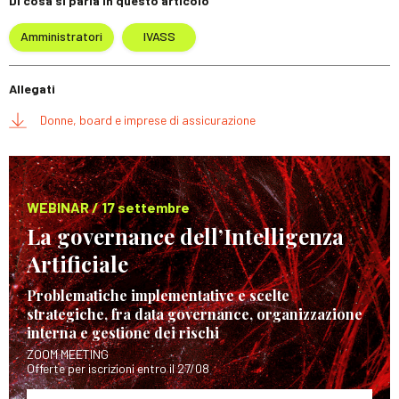
Di cosa si parla in questo articolo
Amministratori
IVASS
Allegati
Donne, board e imprese di assicurazione
WEBINAR / 17 settembre
La governance dell’Intelligenza
Artificiale
Problematiche implementative e scelte
strategiche, fra data governance, organizzazione
interna e gestione dei rischi
ZOOM MEETING
Offerte per iscrizioni entro il 27/08