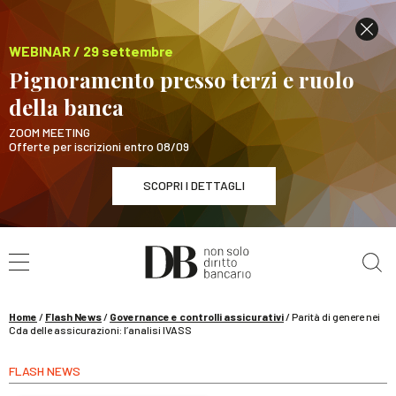
WEBINAR / 29 settembre
Pignoramento presso terzi e ruolo
della banca
ZOOM MEETING
Offerte per iscrizioni entro 08/09
SCOPRI I DETTAGLI
Cerca nel sito
WEBINAR / 29 settembre
Pignoramento presso terzi e ruolo della banca
SCOPRI I DETTAGLI
Home
/
Flash News
/
Governance e controlli assicurativi
/
Parità di genere nei
Cda delle assicurazioni: l’analisi IVASS
FLASH NEWS