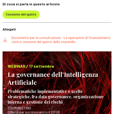
Di cosa si parla in questo articolo
Cessione del quinto
Allegati
Documento per la consultazione - Le operazioni di finanziamento
contro cessione del quinto dello stipendio
WEBINAR / 17 settembre
La governance dell’Intelligenza
Artificiale
Problematiche implementative e scelte
strategiche, fra data governance, organizzazione
interna e gestione dei rischi
ZOOM MEETING
Offerte per iscrizioni entro il 27/08