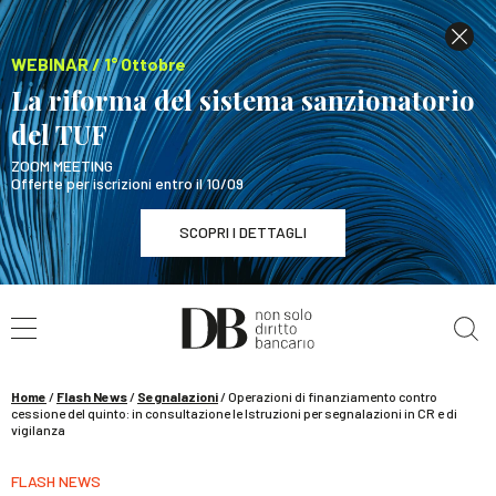
WEBINAR / 1° Ottobre
La riforma del sistema sanzionatorio
del TUF
ZOOM MEETING
Offerte per iscrizioni entro il 10/09
SCOPRI I DETTAGLI
Cerca nel sito
WEBINAR / 1° Ottobre
La riforma del sistema sanzionatorio del TUF
SCOPRI I DETTAGLI
Home
/
Flash News
/
Segnalazioni
/
Operazioni di finanziamento contro
cessione del quinto: in consultazione le Istruzioni per segnalazioni in CR e di
vigilanza
FLASH NEWS