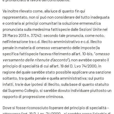
Va inoltre rilevato come, alla luce di quanto fin qui
rappresentato, non si può non considerare del tutto inadeguata
e contraria ai principi comunitari la soluzione ermeneutica
pronunciata sulla medesima fattispecie dalle Sezioni Unite nel
28 Marzo 2013 n. 37242: secondo tale pronuncia, come noto,
nell’interazione tra c.d. illecito amministrativo e c.d. illecito
penale in materia di omesso versamento delle imposte (la
specifica fattispecie faceva riferimento all’art. 10-bis, “
omesso
versamento delle ritenute d’acconto
”), non avrebbe operato il
principio di specialità di cui all’art. 19 del D. Lvo 74/2000, in
ragione del quale sarebbe stato possibile applicare una sanzione
soltanto, tra quella penale e quella amministrativa; sul punto
infatti, tra le due ipotesi di illecito, sulla base di quanto statuito
dal Supremo Collegio, si sarebbe dovuto individuare piuttosto un
rapporto di progressione criminosa.
Dove si fosse riconosciuto l’operare del principio di specialità –
attraverso l’art. 19 D. Lgs. 74/2000 – si sarebbe corso il rischio di