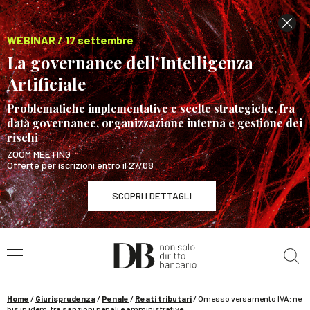
WEBINAR / 17 settembre
La governance dell’Intelligenza
Artificiale
Problematiche implementative e scelte strategiche, fra
data governance, organizzazione interna e gestione dei
rischi
ZOOM MEETING
Offerte per iscrizioni entro il 27/08
SCOPRI I DETTAGLI
Cerca nel sito
WEBINAR / 17 settembre
La governance dell’Intelligenza Artificiale
SCOPRI I DETTAGLI
Home
/
Giurisprudenza
/
Penale
/
Reati tributari
/
Omesso versamento IVA: ne
bis in idem, tra sanzioni penali e amministrative