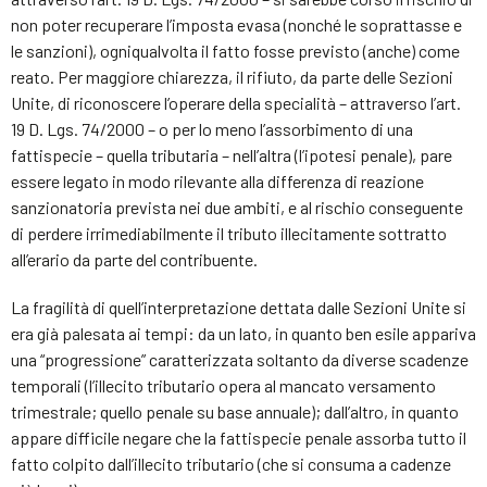
non poter recuperare l’imposta evasa (nonché le soprattasse e
le sanzioni), ogniqualvolta il fatto fosse previsto (anche) come
reato. Per maggiore chiarezza, il rifiuto, da parte delle Sezioni
Unite, di riconoscere l’operare della specialità – attraverso l’art.
19 D. Lgs. 74/2000 – o per lo meno l’assorbimento di una
fattispecie – quella tributaria – nell’altra (l’ipotesi penale), pare
essere legato in modo rilevante alla differenza di reazione
sanzionatoria prevista nei due ambiti, e al rischio conseguente
di perdere irrimediabilmente il tributo illecitamente sottratto
all’erario da parte del contribuente.
La fragilità di quell’interpretazione dettata dalle Sezioni Unite si
era già palesata ai tempi: da un lato, in quanto ben esile appariva
una “progressione” caratterizzata soltanto da diverse scadenze
temporali (l’illecito tributario opera al mancato versamento
trimestrale; quello penale su base annuale); dall’altro, in quanto
appare difficile negare che la fattispecie penale assorba tutto il
fatto colpito dall’illecito tributario (che si consuma a cadenze