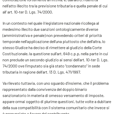
nell’atto illecito tra la previsione tributaria e quella penale di cui
all’ art. 10-ter D. Lgs. 74/2000.
In un contesto nel quale il legislatore nazionale ricollega al
medesimo illecito due sanzioni ontologicamente diverse
(amministrativa e penale) non prevedendo criteri di priorità
temporale nell’applicazione dell’una piuttosto che dell’altra, lo
stesso Giudice ha deciso di rimettere al giudizio della Corte
Costituzionale, la questione sull’art. 649 c.p.p, nella parte in cui
non preclude un secondo giudizio ai sensi dell’art. 10-ter D. Lgs.
74/2000 ove l’imputato sia già stato “condannato” in sede
tributaria in ragione dell’art. 13 D. Lgs. 471/1997.
Va rilevato tuttavia, con uno sguardo d’insieme, che il problema
rappresentato dalla convivenza del doppio binario
sanzionatorio in materia di omesso versamento di imposte,
appare ormai oggetto di plurime questioni, tutte volte a dubitare
della sua compatibilità con il sistema comunitario che invece si
è pronunciato a favore del contribuente.