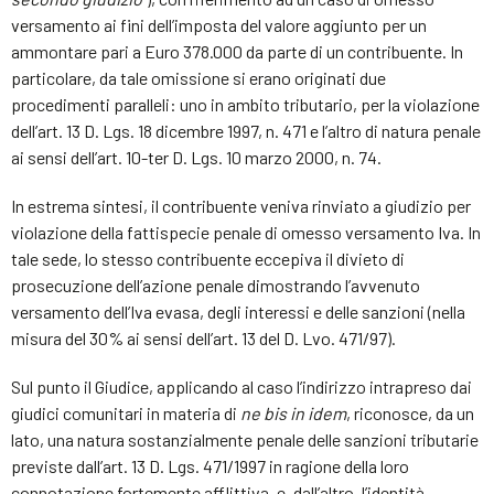
versamento ai fini dell’imposta del valore aggiunto per un
ammontare pari a Euro 378.000 da parte di un contribuente. In
particolare, da tale omissione si erano originati due
procedimenti paralleli: uno in ambito tributario, per la violazione
dell’art. 13 D. Lgs. 18 dicembre 1997, n. 471 e l’altro di natura penale
ai sensi dell’art. 10-ter D. Lgs. 10 marzo 2000, n. 74.
In estrema sintesi, il contribuente veniva rinviato a giudizio per
violazione della fattispecie penale di omesso versamento Iva. In
tale sede, lo stesso contribuente eccepiva il divieto di
prosecuzione dell’azione penale dimostrando l’avvenuto
versamento dell’Iva evasa, degli interessi e delle sanzioni (nella
misura del 30% ai sensi dell’art. 13 del D. Lvo. 471/97).
Sul punto il Giudice, applicando al caso l’indirizzo intrapreso dai
giudici comunitari in materia di
ne bis in idem
, riconosce, da un
lato, una natura sostanzialmente penale delle sanzioni tributarie
previste dall’art. 13 D. Lgs. 471/1997 in ragione della loro
connotazione fortemente afflittiva, e, dall’altro, l’identità