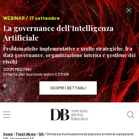
WEBINAR / 17 settembre
La governance dell’Intelligenza
Artificiale
Problematiche implementative e scelte strategiche, fra
data governance, organizzazione interna e gestione dei
rischi
ZOOM MEETING
Offerte per iscrizioni entro il 27/08
SCOPRI I DETTAGLI
Cerca nel sito
WEBINAR / 17 settembre
La governance dell’Intelligenza Artificiale
SCOPRI I DETTAGLI
Home
/
Flash News
/
IVA
/
Omessa insinuazione al passivo e note di variazione
IVA: chiarimenti AE