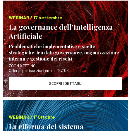
WEBINAR / 17 settembre
La governance dell’Intelligenza
Artificiale
Problematiche implementative e scelte
strategiche, fra data governance, organizzazione
interna e gestione dei rischi
ZOOM MEETING
Offerte per iscrizioni entro il 27/08
SCOPRI I DETTAGLI
WEBINAR / 1° Ottobre
La riforma del sistema