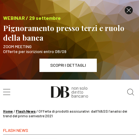
WEBINAR / 29 settembre
Pignoramento presso terzi e ruolo
della banca
ZOOM MEETING
Offerte per iscrizioni entro 08/09
SCOPRI I DETTAGLI
Cerca nel sito
WEBINAR / 29 settembre
Pignoramento presso terzi e ruolo della banca
SCOPRI I DETTAGLI
Home
/
Flash News
/
Offerta di prodotti assicurativi: dall’IVASS l’analisi dei
trend del primo semestre 2021
FLASH NEWS