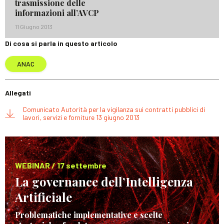
trasmissione delle
informazioni all’AVCP
11 Giugno 2013
Di cosa si parla in questo articolo
ANAC
Allegati
Comunicato Autorità per la vigilanza sui contratti pubblici di
lavori, servizi e forniture 13 giugno 2013
WEBINAR / 17 settembre
La governance dell’Intelligenza
Artificiale
Problematiche implementative e scelte