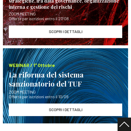
strategiche, fra data governance, organizzazione
interna e gestione dei rischi
ZOOM MEETING
Offerte per iscrizioni entro il 27/08
SCOPRI I DETTAGLI
WEBINAR / 1° Ottobre
La riforma del sistema
sanzionatorio del TUF
ZOOM MEETING
Offerte per iscrizioni entro il 10/09
SCOPRI I DETTAGLI