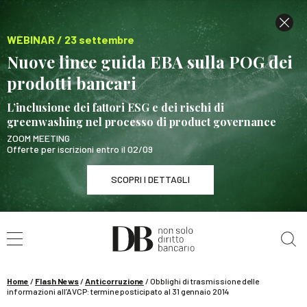
WEBINAR / 23 settembre
Nuove linee guida EBA sulla POG dei
prodotti bancari
L’inclusione dei fattori ESG e dei rischi di
greenwashing nel processo di product governance
ZOOM MEETING
Offerte per iscrizioni entro il 02/09
SCOPRI I DETTAGLI
Cerca nel sito
WEBINAR / 23 settembre
Nuove linee guida EBA sulla POG dei prodotti
bancari
Home
/
Flash News
/
Anticorruzione
/
Obblighi di trasmissione delle
SCOPRI I DETTAGLI
informazioni all’AVCP: termine posticipato al 31 gennaio 2014