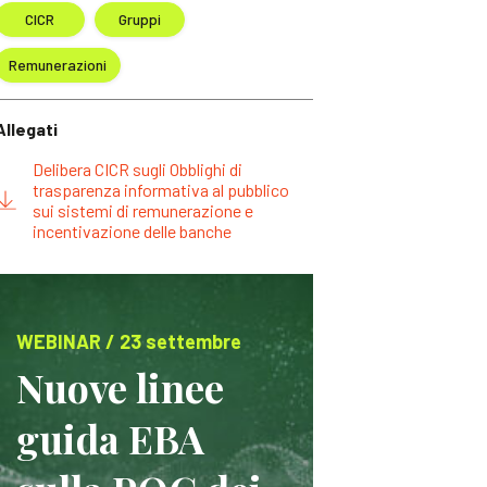
CICR
Gruppi
Remunerazioni
Allegati
Delibera CICR sugli Obblighi di
trasparenza informativa al pubblico
sui sistemi di remunerazione e
incentivazione delle banche
WEBINAR / 23 settembre
Nuove linee
guida EBA