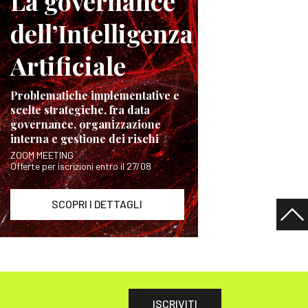
La governance
dell’Intelligenza
Artificiale
Problematiche implementative e
scelte strategiche, fra data
governance, organizzazione
interna e gestione dei rischi
ZOOM MEETING
Offerte per iscrizioni entro il 27/08
SCOPRI I DETTAGLI
ISCRIVITI