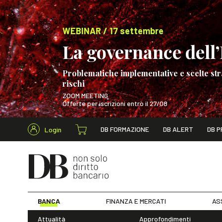
WEBINAR / 17 settembre
La governance dell’I
Problematiche implementative e scelte str
rischi
ZOOM MEETING
Offerte per iscrizioni entro il 27/08
Cerca nel s
DB FORMAZIONE
DB ALERT
DB P
Login
WEBINAR / 17 s
BANCA
FINANZA E MERCATI
AS
Attualità
Approfondimenti