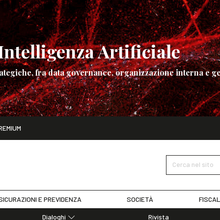
ntelligenza Artificiale
ategiche, fra data governance, organizzazione interna e ge
ito
REMIUM
ettembre
La governance dell’Intelligenza Artificiale
SCOPRI I DET
Cerca nel sito
SICURAZIONI E PREVIDENZA
SOCIETÀ
FISCAL
Dialoghi
Rivista