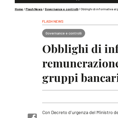
Home
/
Flash News
/
Governance e controlli
/
Obblighi di informativa al
FLASH NEWS
Governance e controlli
Obblighi di in
remunerazione 
gruppi bancari
Con Decreto d'urgenza del Ministro del