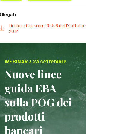
Allegati
Delibera Consob n. 18348 del 17 ottobre
2012
WEBINAR / 23 settembre
Nuove linee
guida EBA
sulla POG dei
prodotti
bancari