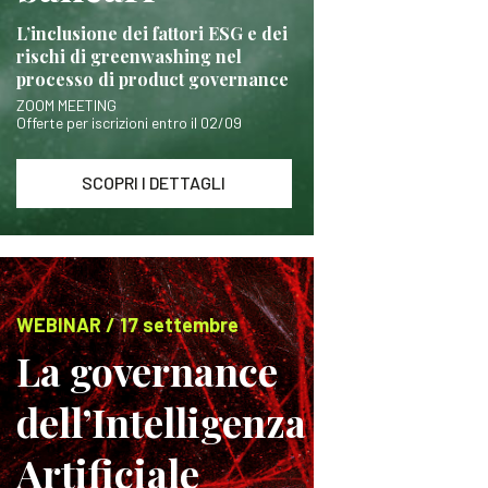
L’inclusione dei fattori ESG e dei
rischi di greenwashing nel
processo di product governance
ZOOM MEETING
Offerte per iscrizioni entro il 02/09
SCOPRI I DETTAGLI
WEBINAR / 17 settembre
La governance
dell’Intelligenza
Artificiale