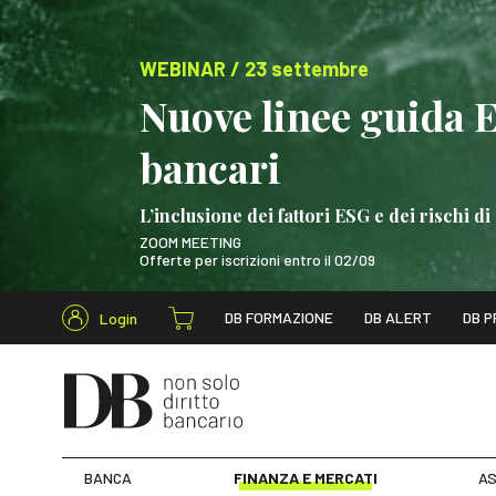
WEBINAR / 23 settembre
Nuove linee guida 
bancari
L’inclusione dei fattori ESG e dei rischi
ZOOM MEETING
Offerte per iscrizioni entro il 02/09
Cerca nel s
DB FORMAZIONE
DB ALERT
DB P
Login
WEBINAR / 23 settem
BANCA
FINANZA E MERCATI
AS