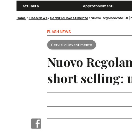
Attualità
Approfondimenti
Home
/
Flash News
/
Servizi di investimento
/
Nuovo Regolamento (UE) n.
FLASH NEWS
Servizi di investimento
Nuovo Regolame
short selling: