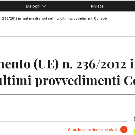
Dialoghi
Rivista
Dialoghi di Diritto dell'Economia
 236/2012 in materia di short selling: ultimi provvedimenti Consob
Editoriali
Articoli
Note
nto (UE) n. 236/2012 i
 ultimi provvedimenti 
Guarda gli articoli correlati