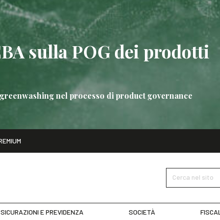
EBA sulla POG dei prodotti
 di greenwashing nel processo di product governance
ito
REMIUM
bre
Nuove linee guida EBA sulla POG dei prodotti bancari
SCOPRI 
Cerca nel sito
SICURAZIONI E PREVIDENZA
SOCIETÀ
FISCA