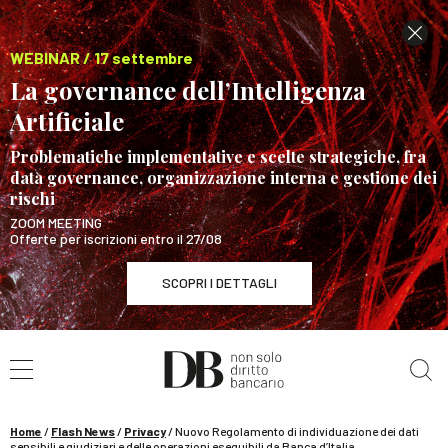
WEBINAR / 17 settembre
La governance dell’Intelligenza
Artificiale
Problematiche implementative e scelte strategiche, fra
data governance, organizzazione interna e gestione dei
rischi
ZOOM MEETING
Offerte per iscrizioni entro il 27/08
SCOPRI I DETTAGLI
Cerca nel sito
WEBINAR / 17 settembre
La governance dell’Intelligenza Artificiale
SCOPRI I DETTAGLI
Home
/
Flash News
/
Privacy
/
Nuovo Regolamento di individuazione dei dati
sensibili e giudiziari e delle operazioni eseguibili da Banca d’Italia