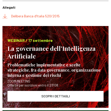
Allegati
Delibera Banca d’Italia 520/2015
WEBINAR / 17 settembre
La governance dell’Intelligenza
Artificiale
Problematiche implementative e scelte
strategiche, fra data governance, organizzazione
interna e gestione dei rischi
ZOOM MEETING
Offerte per iscrizioni entro il 27/08
SCOPRI I DETTAGLI