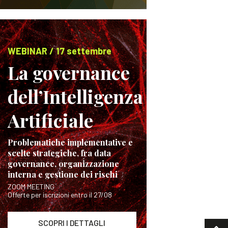
WEBINAR / 17 settembre
La governance
dell’Intelligenza
Artificiale
Problematiche implementative e
scelte strategiche, fra data
governance, organizzazione
interna e gestione dei rischi
ZOOM MEETING
Offerte per iscrizioni entro il 27/08
SCOPRI I DETTAGLI