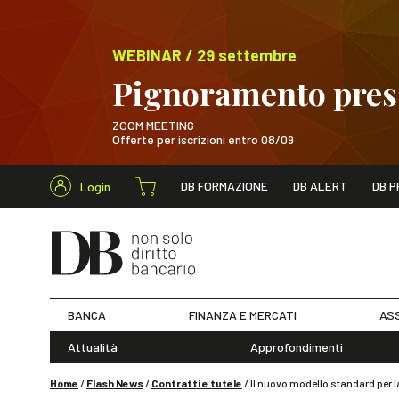
WEBINAR / 29 settembre
Pignoramento presso
ZOOM MEETING
Offerte per iscrizioni entro 08/09
Cerca nel s
DB FORMAZIONE
DB ALERT
DB P
Login
WEBINAR / 29 sett
BANCA
FINANZA E MERCATI
ASS
Attualità
Approfondimenti
Home
/
Flash News
/
Contratti e tutele
/
Il nuovo modello standard per la