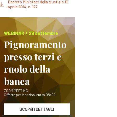
Decreto Ministero della giustizia 10
aprile 2014, n. 122
WEBINAR / 29 settembre
Pignoramento
presso terzi e
ruolo della
banca
ZOOM MEETING
Offerte per iscrizioni entro 08/09
SCOPRI I DETTAGLI