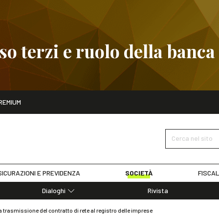
 terzi e ruolo della banca
ito
REMIUM
embre
Pignoramento presso terzi e ruolo della banca
SCOPRI I D
Cerca nel sito
ICURAZIONI E PREVIDENZA
SOCIETÀ
FISCAL
Dialoghi
Rivista
Dialoghi di Diritto dell'Economia
 trasmissione del contratto di rete al registro delle imprese
Editoriali