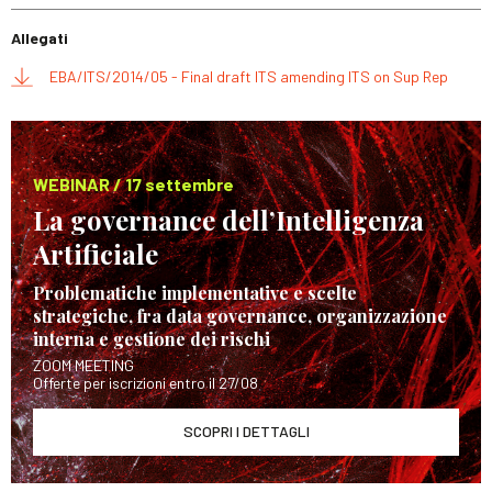
Allegati
EBA/ITS/2014/05 - Final draft ITS amending ITS on Sup Rep
WEBINAR / 17 settembre
La governance dell’Intelligenza
Artificiale
Problematiche implementative e scelte
strategiche, fra data governance, organizzazione
interna e gestione dei rischi
ZOOM MEETING
Offerte per iscrizioni entro il 27/08
SCOPRI I DETTAGLI