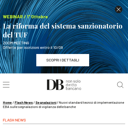
WEBINAR / 1° Ottobre
La riforma del sistema sanzionatorio
del TUF
ZOOM MEETING
Offerte per iscrizioni entro il 10/09
SCOPRI I DETTAGLI
Cerca nel sito
WEBINAR / 1° Ottobre
La riforma del sistema sanzionatorio del TUF
SCOPRI I DETTAGLI
Home
/
Flash News
/
Segnalazioni
/
Nuovi standard tecnici di implementazione
EBA sulle segnalazioni di vigilanza delle banche
FLASH NEWS