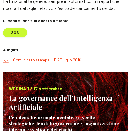
La funzionalità genera, sempre in automatico, un report che
riporta il dettaglio relativo all’esito del caricamento dei dati.
Di cosa si parla in questo articolo
SOS
Allegati
Comunicato stampa UIF 27 luglio 2016
WEBINAR / 17 settembre
La governance dell’Intelligenza
Artificiale
Problematiche implementative e scelte
strategiche, fra data governance, organizzazione
interna e gestione dei rischi