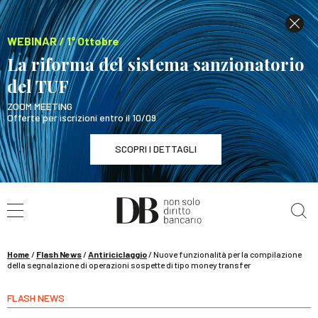
WEBINAR / 1° Ottobre
La riforma del sistema sanzionatorio
del TUF
ZOOM MEETING
Offerte per iscrizioni entro il 10/09
SCOPRI I DETTAGLI
Cerca nel sito
WEBINAR / 1° Ottobre
La riforma del sistema sanzionatorio del TUF
SCOPRI I DETTAGLI
Home
/
Flash News
/
Antiriciclaggio
/
Nuove funzionalità per la compilazione
della segnalazione di operazioni sospette di tipo money transfer
FLASH NEWS