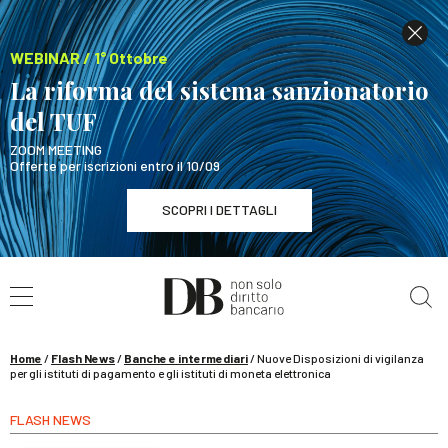
WEBINAR / 1° Ottobre
La riforma del sistema sanzionatorio
del TUF
ZOOM MEETING
Offerte per iscrizioni entro il 10/09
SCOPRI I DETTAGLI
Cerca nel sito
WEBINAR / 1° Ottobre
La riforma del sistema sanzionatorio del TUF
SCOPRI I DETTAGLI
Home
/
Flash News
/
Banche e intermediari
/
Nuove Disposizioni di vigilanza
per gli istituti di pagamento e gli istituti di moneta elettronica
FLASH NEWS