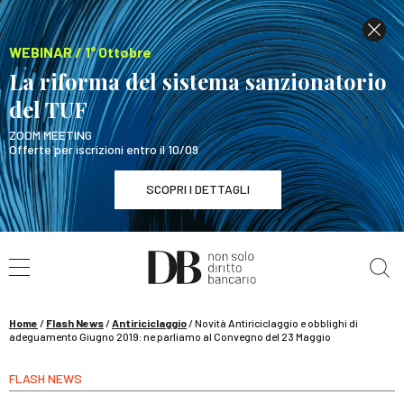
WEBINAR / 1° Ottobre
La riforma del sistema sanzionatorio
del TUF
ZOOM MEETING
Offerte per iscrizioni entro il 10/09
SCOPRI I DETTAGLI
Cerca nel sito
WEBINAR / 1° Ottobre
La riforma del sistema sanzionatorio del TUF
SCOPRI I DETTAGLI
Home
/
Flash News
/
Antiriciclaggio
/
Novità Antiriciclaggio e obblighi di
adeguamento Giugno 2019: ne parliamo al Convegno del 23 Maggio
FLASH NEWS